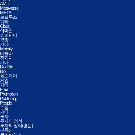
AMD
Metaverse
META
로블록스
기타
Cloud
아마존
쇼피파이
쿠팡
기타
Mobility
테슬라
전기차
기타
Bio. Etc
Bio
헬스케어
게임
기타
Free
Promotion
Publishing
People
수상
기타
투자
투자의 정석
투자의 정석(영문)
부동산
부동산 뉴스