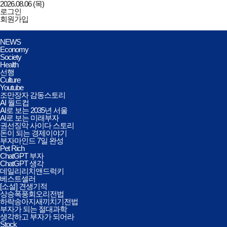
2026.08.06 (목)
로그인
회원가입
데일리리치앤드럭키
전체메뉴
NEWS
열기/
Economy
닫기
Society
Health
선행
Culture
Youtube
조만장자 감동스토리
AI 월드컵
AI로 보는 2035년 서울
AI로 보는 미래부자
권선징악 사이다 스토리
돈이 되는 경제이야기
부자마인드 7일 완성
Pet Rich
ChatGPT 부자
ChatGPT 생각
데일리리치앤드럭키
베스트셀러
[소설] 견생기적
상승폭풍회오리전법
하락송아지새끼치기전법
부자가 되는 절대과학
생각하고 부자가 되어라
Stock