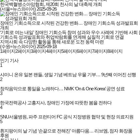
한국백혈병소아암협회, 제20회 천사의 날 대축제 개최
(서울=뉴스와이어)
2025-09-26
장애인 기회소득으로 시작된 건강한 변화… 장애인 기회소득 성과발표회
개최
‘기회로 여는 내일’ 장애인 기회소득 참여 성과와 우수 사례에 기반해 사회 
기회소득 성과발표회와 취업박람회를 연계해 실질적 기회로 연결

지역사회 속 다양한 활동을 통해 새로운 도전 동력 마련
(수원=뉴스와이어)
2025-09-18
1
페이지
2
페이지
3
페이지
4
페이지
5
페이지
6
페이지
7
페이지
8
페이지
인기 기사
1
샤이니 온유 일본 팬들, 생일 기념 베트남 우물 기부… 9년째 이어진 선행
2
창작음악으로 통일을 노래하다… NMK ‘On & One Korea’ 공연 성료
3
한국전력공사 고흥지사, 장애인 가정에 따뜻한 봄을 전하다
4
SNU서울병원, 파주 프런티어 FC 공식 지정병원 협약 및 현장 의료지원
5
흰지팡이의 날 기념 ‘손끝으로 전해진’ 아름다움… 리브엠, 점자 화장품
후원