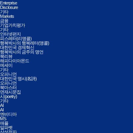
Enterprise
Disclosure
기타
Markets
금융
기업가치평가
기타
인터넷편지
피스레터(리앵콜)
행복박사의 행복레터(앵콜)
대한민국 경제혁신
행복박사의 금주의 명언
북리뷰
해피다이아몬드
에세이
기타
오피니언
대한민국 명시(名詩)
오피니언
북마스터
면재시문집
시(poetry)
기타
AI
AI
엔비디아
MS
애플
알파벳
삼성전자