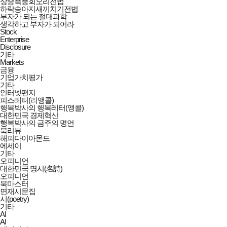
상승폭풍회오리전법
하락송아지새끼치기전법
부자가 되는 절대과학
생각하고 부자가 되어라
Stock
Enterprise
Disclosure
기타
Markets
금융
기업가치평가
기타
인터넷편지
피스레터(리앵콜)
행복박사의 행복레터(앵콜)
대한민국 경제혁신
행복박사의 금주의 명언
북리뷰
해피다이아몬드
에세이
기타
오피니언
대한민국 명시(名詩)
오피니언
북마스터
면재시문집
시(poetry)
기타
AI
AI