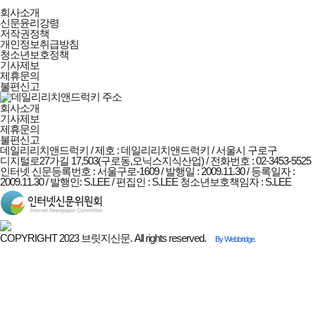
데일리리치앤드럭키
회사소개
회사소개
신문윤리강령
및
저작권정책
정책안내
개인정보취급방침
청소년보호정책
기사제보
제휴문의
불편신고
회사소개
기사제보
제휴문의
불편신고
데일리리치앤드럭키 / 제호 : 데일리리치앤드럭키 /
서울시 구로구
디지털로27가길 17,503(구로동,오닉스지식산업) / 전화번호 : 02-3453-5525
인터넷 신문등록번호 : 서울구로-1609 / 발행일 : 2009.11.30 / 등록일자 :
2009.11.30 / 발행인: S.LEE / 편집인 : S.LEE
청소년보호책임자 : S.LEE
COPYRIGHT 2023 브릿지신문. All rights reserved.
By Webbridge.