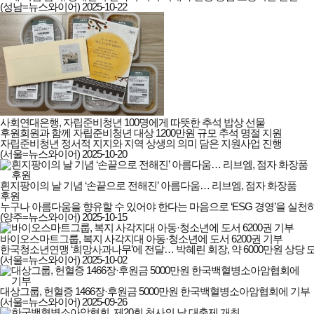
(성남=뉴스와이어)
2025-10-22
사회연대은행, 자립준비청년 100명에게 따뜻한 추석 밥상 선물
후원회원과 함께 자립준비청년 대상 1200만원 규모 추석 명절 지원

자립준비청년 정서적 지지와 지역 상생의 의미 담은 지원사업 진행
(서울=뉴스와이어)
2025-10-20
흰지팡이의 날 기념 ‘손끝으로 전해진’ 아름다움… 리브엠, 점자 화장품
후원
누구나 아름다움을 향유할 수 있어야 한다는 마음으로 ‘ESG 경영’을 실천
(양주=뉴스와이어)
2025-10-15
바이오스마트그룹, 복지 사각지대 아동·청소년에 도서 6200권 기부
한국청소년연맹 ‘희망사과나무’에 전달… 박혜린 회장, 약 6000만원 상당 
(서울=뉴스와이어)
2025-10-02
대상그룹, 헌혈증 1466장·후원금 5000만원 한국백혈병소아암협회에 기부
(서울=뉴스와이어)
2025-09-26