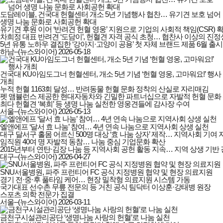
도담레이블, 건국대 헌혈센터 개소 5년 기념행사 협찬… 유기견 보호 넘어
생명 나눔 문화로 사회공헌 확대
유기견 후원 이어 ‘반려견 헌혈 영웅’ 지원으로 기업의 사회적 책임(CSR) 확대
차희정 대표 반려견 ‘도담이’, 헌혈견 자격 공식 초청… 협찬사 이상의 진정성
5년 유통 노하우 결집한 ‘강아지·고양이 공용’ 첫 자체 브랜드 제품 6월 출시
하남--(뉴스와이어)
2026-05-18
건국대 KU아임도그너 헌혈센터, 개소 5년 기념 ‘헌혈 영웅, 고마워요!’ 행사
개최
누적 헌혈 1163회 달성… 반려동물 헌혈 문화 정착의 산실로 자리매김

펫 앰뷸런스 제공한 현대자동차와 긴밀한 파트너십으로 자발적 헌혈 문화 
최다 헌혈견 ‘복희’ 등 생명 나눔 실천한 영웅견들에 감사장 수여
서울--(뉴스와이어)
2026-05-13
엘앤에프 ‘달서 효 나눔’ 참여… 4년 연속 나눔으로 지역사회 상생 실천
대구 달서구 홀몸 어르신 500명 대상 ‘효 나눔 상자’ 제작… 지역사회 기여 지
임직원 40여 명 자발적 동참… 나눔 중심 기업문화 확산

2015년부터 연탄·김장 나눔 등 지역사회 공헌 활동 지속… 지역 상생 기반
대구--(뉴스와이어)
2026-04-27
SNU서울병원, 파주 프런티어 FC 공식 지정병원 협약 및 현장 의료지원
경기 전·중·후 풀타임 케어… 현장 밀착형 의료지원 시스템 가동

국가대표 선수촌 무릎 전문의 등 거친 공식 팀닥터 이상훈·강태병 원장

스포츠 의학 전문가 집결
서울--(뉴스와이어)
2026-03-11
금천구시설관리공단 ‘생명나눔 사랑의 헌혈’로 나눔 실천