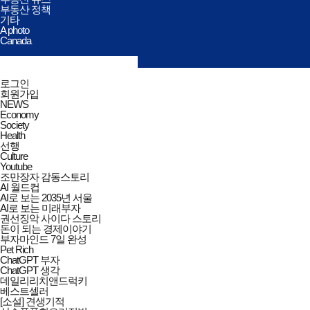
부동산 정책
기타
A photo
Canada
검색창
열기/
검색
닫기
전체메뉴
로그인
닫기
회원가입
NEWS
Economy
Society
Health
선행
Culture
Youtube
조만장자 감동스토리
AI 월드컵
AI로 보는 2035년 서울
AI로 보는 미래부자
권선징악 사이다 스토리
돈이 되는 경제이야기
부자마인드 7일 완성
Pet Rich
ChatGPT 부자
ChatGPT 생각
데일리리치앤드럭키
베스트셀러
[소설] 견생기적