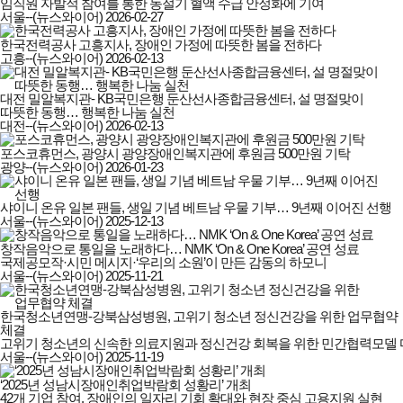
임직원 자발적 참여를 통한 동절기 혈액 수급 안정화에 기여
서울--(뉴스와이어)
2026-02-27
한국전력공사 고흥지사, 장애인 가정에 따뜻한 봄을 전하다
고흥--(뉴스와이어)
2026-02-13
대전 밀알복지관- KB국민은행 둔산선사종합금융센터, 설 명절맞이
따뜻한 동행… 행복한 나눔 실천
대전--(뉴스와이어)
2026-02-13
포스코휴먼스, 광양시 광양장애인복지관에 후원금 500만원 기탁
광양--(뉴스와이어)
2026-01-23
샤이니 온유 일본 팬들, 생일 기념 베트남 우물 기부… 9년째 이어진 선행
서울--(뉴스와이어)
2025-12-13
창작음악으로 통일을 노래하다… NMK ‘On & One Korea’ 공연 성료
국제공모작·시민 메시지·‘우리의 소원’이 만든 감동의 하모니
서울--(뉴스와이어)
2025-11-21
한국청소년연맹-강북삼성병원, 고위기 청소년 정신건강을 위한 업무협약
체결
고위기 청소년의 신속한 의료지원과 정신건강 회복을 위한 민간협력모델
서울--(뉴스와이어)
2025-11-19
‘2025년 성남시장애인취업박람회 성황리’ 개최
42개 기업 참여, 장애인의 일자리 기회 확대와 현장 중심 고용지원 실현