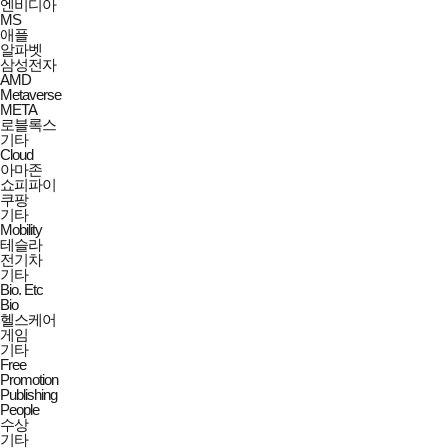
엔비디아
MS
애플
알파벳
삼성전자
AMD
Metaverse
META
로블록스
기타
Cloud
아마존
쇼피파이
쿠팡
기타
Mobility
테슬라
전기차
기타
Bio. Etc
Bio
헬스케어
게임
기타
Free
Promotion
Publishing
People
수상
기타