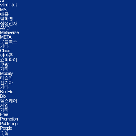
AI
엔비디아
MS
애플
알파벳
삼성전자
AMD
Metaverse
META
로블록스
기타
Cloud
아마존
쇼피파이
쿠팡
기타
Mobility
테슬라
전기차
기타
Bio. Etc
Bio
헬스케어
게임
기타
Free
Promotion
Publishing
People
수상