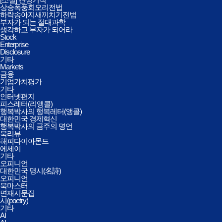
상승폭풍회오리전법
하락송아지새끼치기전법
부자가 되는 절대과학
생각하고 부자가 되어라
Stock
Enterprise
Disclosure
기타
Markets
금융
기업가치평가
기타
인터넷편지
피스레터(리앵콜)
행복박사의 행복레터(앵콜)
대한민국 경제혁신
행복박사의 금주의 명언
북리뷰
해피다이아몬드
에세이
기타
오피니언
대한민국 명시(名詩)
오피니언
북마스터
면재시문집
시(poetry)
기타
AI