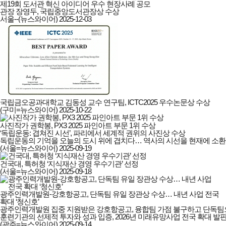
제19회 도서관 혁신 아이디어 우수 현장사례 공모

관장 장영두, 국립중앙도서관장상 수상
서울--(뉴스와이어)
2025-12-03
국립금오공과대학교 김동성 교수 연구팀, ICTC2025 우수논문상 수상
(구미=뉴스와이어)
2025-10-22
사진작가 권학봉, PX3 2025 파인아트 부문 1위 수상
‘독립운동: 겹쳐진 시선’, 파리에서 세계적 권위의 사진상 수상

독립운동의 기억을 오늘의 도시 위에 겹치다… 역사의 시선을 현재에 소환
(서울=뉴스와이어)
2025-09-19
건국대, 특허청 ‘지식재산 경영 우수기관’ 선정
(서울=뉴스와이어)
2025-09-18
광주인력개발원-강호항공고, 단독팀 유일 장관상 수상… 내년 사업 전국
확대 ‘청신호’
광주인력개발원 집중 지원받은 강호항공고, 융합팀 가점 불구하고 단독팀으
훈련기관의 선제적 투자와 성과 입증, 2026년 미래유망사업 전국 확대 발
(광주=뉴스와이어)
2025-09-14