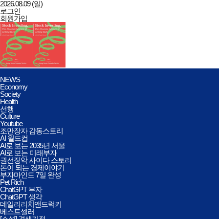
2026.08.09 (일)
로그인
회원가입
데일리리치앤드럭키
전체메뉴
NEWS
열기/
Economy
닫기
Society
Health
선행
Culture
Youtube
조만장자 감동스토리
AI 월드컵
AI로 보는 2035년 서울
AI로 보는 미래부자
권선징악 사이다 스토리
돈이 되는 경제이야기
부자마인드 7일 완성
Pet Rich
ChatGPT 부자
ChatGPT 생각
데일리리치앤드럭키
베스트셀러
[소설] 견생기적