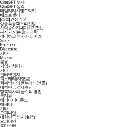
ChatGPT 부자
ChatGPT 생각
데일리리치앤드럭키
베스트셀러
[소설] 견생기적
상승폭풍회오리전법
하락송아지새끼치기전법
부자가 되는 절대과학
생각하고 부자가 되어라
Stock
Enterprise
Disclosure
기타
Markets
금융
기업가치평가
기타
인터넷편지
피스레터(리앵콜)
행복박사의 행복레터(앵콜)
대한민국 경제혁신
행복박사의 금주의 명언
북리뷰
해피다이아몬드
에세이
기타
오피니언
대한민국 명시(名詩)
오피니언
북마스터