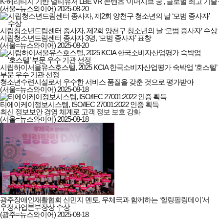
K-헤리티지 기반 멀티유저 LBE VR 콘텐츠 ‘이머시브 궁’, 글로벌 최고 
(서울=뉴스와이어)
2025-08-20
시립청소년드림센터 종사자, 제2회 양천구 청소년의 날 ‘모범 종사자’ 수상
시립청소년드림센터 종사자 3명, ‘모범 종사자’ 표창
(서울=뉴스와이어)
2025-08-20
시립하이서울유스호스텔, 2025 KCIA 한국소비자산업평가 숙박업 ‘호스텔’
부문 우수 기관 선정
청소년수련시설로서 우수한 서비스 품질을 갖춘 것으로 평가받아
(서울=뉴스와이어)
2025-08-18
티에이케이정보시스템, ISO/IEC 27001:2022 인증 획득
최신 정보보안 경영 체계로 고객 정보 보호 강화
(서울=뉴스와이어)
2025-08-18
광주장애인재활협회 신민지 멘토, 우체국과 함께하는 ‘힐링필링데이’서
우정사업본부장상 수상
(광주=뉴스와이어)
2025-08-18