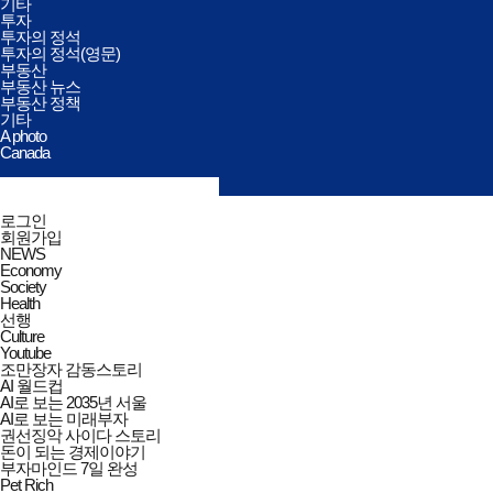
기타
투자
투자의 정석
투자의 정석(영문)
부동산
부동산 뉴스
부동산 정책
기타
A photo
Canada
검색창
열기/
검색
닫기
전체메뉴
로그인
닫기
회원가입
NEWS
Economy
Society
Health
선행
Culture
Youtube
조만장자 감동스토리
AI 월드컵
AI로 보는 2035년 서울
AI로 보는 미래부자
권선징악 사이다 스토리
돈이 되는 경제이야기
부자마인드 7일 완성
Pet Rich