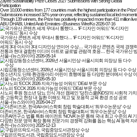
Zayed Sustainability Prize Closes 2027 Submissions with Strong Global
Participation
Over 10,000 entries from 177 countries mark the highest participation in the Prize’s
Submissions increased 32% year-on-year, reflecting sustained local led momentum
Through 139 winners, the Prize has positively impacted more than 411 million liv
ABU DHABI, United Arab Emirates--(Business Wire/Ko
2026-07-16
국가유산 콘텐츠 세계 무대서 통했다… ‘iF 디자인 어워드’·‘K-디자인
어워드’ 동시 수상
세계 3대·아시아 3대 디자인상 연이어 수상… 국가유산 콘텐츠 국제 경쟁력
전통과 현대 결합한 미디어 아트로 글로벌 관람객 호응… 한국 국가유산 방
서울--(뉴스와이어)
2026-05-14
시립강동청소년센터, 2026년 서울시민상·서울시의회 의장상 등 다수 수상
청소년지도 단체·환경동아리·어린이 효행예절 등 다양한 분야에서 수상 
서울--(뉴스와이어)
2026-05-10
사노피 ‘ECCK 2026 지속가능성 어워드’ DE&I 부문 수상
사노피 후원 청소년 당뇨 인식 개선 캠페인 ‘당찬스쿨(KiDS)’의 사회적 가치
중·고등학교 현장 내 질환 이해도 제고 및 포용적 교육 환경 조성 공로
서울--(뉴스와이어)
2026-04-27
더존비즈온, 한국AI서비스학회 창립 학술대회서 ‘최우수논문상’ 수상
더존AI연구소 법률 특화 에이전트 ‘NOVA’ 논문 통해 국내 최고 수준의 AI 기
다양한 전문 영역 확장 통해 전문가의 경쟁력 강화를 돕는 핵심 AI 동력 
춘천--(뉴스와이어)
2025-12-13
구립은뜨락도서관, 국립중앙도서관장상 수상