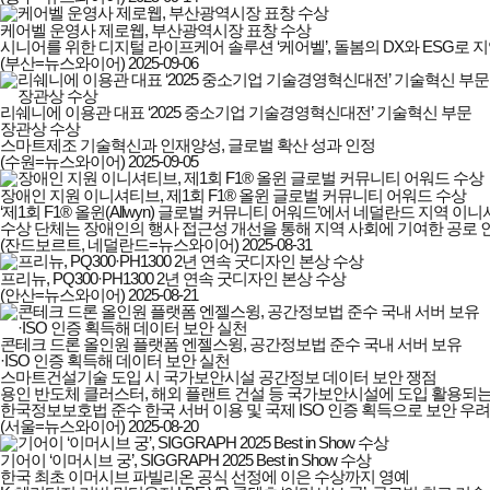
케어벨 운영사 제로웹, 부산광역시장 표창 수상
시니어를 위한 디지털 라이프케어 솔루션 ‘케어벨’, 돌봄의 DX와 ESG로 
(부산=뉴스와이어)
2025-09-06
리쉐니에 이용관 대표 ‘2025 중소기업 기술경영혁신대전’ 기술혁신 부문
장관상 수상
스마트제조 기술혁신과 인재양성, 글로벌 확산 성과 인정
(수원=뉴스와이어)
2025-09-05
장애인 지원 이니셔티브, 제1회 F1® 올윈 글로벌 커뮤니티 어워드 수상
‘제1회 F1® 올윈(Allwyn) 글로벌 커뮤니티 어워드’에서 네덜란드 지역
수상 단체는 장애인의 행사 접근성 개선을 통해 지역 사회에 기여한 공로
(잔드보르트, 네덜란드=뉴스와이어)
2025-08-31
프리뉴, PQ300·PH1300 2년 연속 굿디자인 본상 수상
(안산=뉴스와이어)
2025-08-21
콘테크 드론 올인원 플랫폼 엔젤스윙, 공간정보법 준수 국내 서버 보유
·ISO 인증 획득해 데이터 보안 실천
스마트건설기술 도입 시 국가보안시설 공간정보 데이터 보안 쟁점

용인 반도체 클러스터, 해외 플랜트 건설 등 국가보안시설에 도입 활용되는
한국정보보호법 준수 한국 서버 이용 및 국제 ISO 인증 획득으로 보안 우려
(서울=뉴스와이어)
2025-08-20
기어이 ‘이머시브 궁’, SIGGRAPH 2025 Best in Show 수상
한국 최초 이머시브 파빌리온 공식 선정에 이은 수상까지 영예
