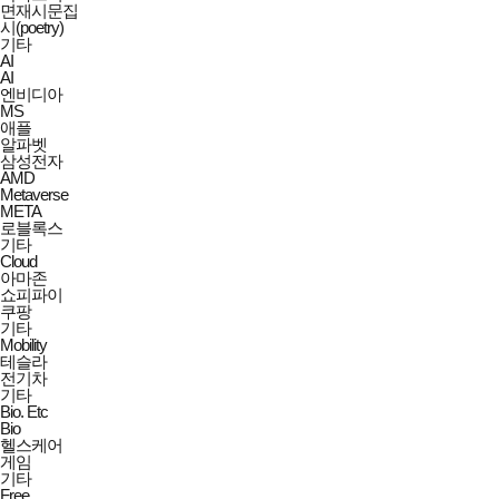
면재시문집
시(poetry)
기타
AI
AI
엔비디아
MS
애플
알파벳
삼성전자
AMD
Metaverse
META
로블록스
기타
Cloud
아마존
쇼피파이
쿠팡
기타
Mobility
테슬라
전기차
기타
Bio. Etc
Bio
헬스케어
게임
기타
Free