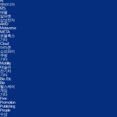
AI
엔비디아
MS
애플
알파벳
삼성전자
AMD
Metaverse
META
로블록스
기타
Cloud
아마존
쇼피파이
쿠팡
기타
Mobility
테슬라
전기차
기타
Bio. Etc
Bio
헬스케어
게임
기타
Free
Promotion
Publishing
People
수상