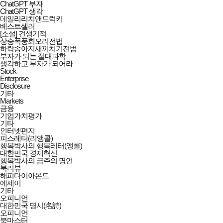
ChatGPT 부자
ChatGPT 생각
데일리리치앤드럭키
베스트셀러
[소설] 견생기적
상승폭풍회오리전법
하락송아지새끼치기전법
부자가 되는 절대과학
생각하고 부자가 되어라
Stock
Enterprise
Disclosure
기타
Markets
금융
기업가치평가
기타
인터넷편지
피스레터(리앵콜)
행복박사의 행복레터(앵콜)
대한민국 경제혁신
행복박사의 금주의 명언
북리뷰
해피다이아몬드
에세이
기타
오피니언
대한민국 명시(名詩)
오피니언
북마스터