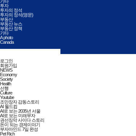
기타
투자
투자의 정석
투자의 정석(영문)
부동산
부동산 뉴스
부동산 정책
기타
A photo
Canada
검색창
열기/
검색
닫기
전체메뉴
로그인
닫기
회원가입
NEWS
Economy
Society
Health
선행
Culture
Youtube
조만장자 감동스토리
AI 월드컵
AI로 보는 2035년 서울
AI로 보는 미래부자
권선징악 사이다 스토리
돈이 되는 경제이야기
부자마인드 7일 완성
Pet Rich