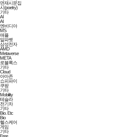
면재시문집
시(poetry)
기타
AI
AI
엔비디아
MS
애플
알파벳
삼성전자
AMD
Metaverse
META
로블록스
기타
Cloud
아마존
쇼피파이
쿠팡
기타
Mobility
테슬라
전기차
기타
Bio. Etc
Bio
헬스케어
게임
기타
Free