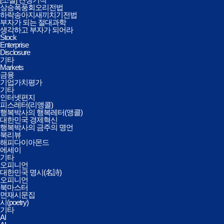
상승폭풍회오리전법
하락송아지새끼치기전법
부자가 되는 절대과학
생각하고 부자가 되어라
Stock
Enterprise
Disclosure
기타
Markets
금융
기업가치평가
기타
인터넷편지
피스레터(리앵콜)
행복박사의 행복레터(앵콜)
대한민국 경제혁신
행복박사의 금주의 명언
북리뷰
해피다이아몬드
에세이
기타
오피니언
대한민국 명시(名詩)
오피니언
북마스터
면재시문집
시(poetry)
기타
AI