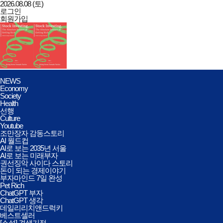
2026.08.08 (토)
로그인
회원가입
데일리리치앤드럭키
전체메뉴
NEWS
열기/
Economy
닫기
Society
Health
선행
Culture
Youtube
조만장자 감동스토리
AI 월드컵
AI로 보는 2035년 서울
AI로 보는 미래부자
권선징악 사이다 스토리
돈이 되는 경제이야기
부자마인드 7일 완성
Pet Rich
ChatGPT 부자
ChatGPT 생각
데일리리치앤드럭키
베스트셀러
[소설] 견생기적