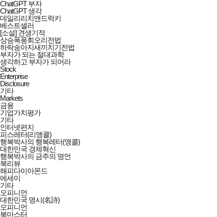
ChatGPT 부자
ChatGPT 생각
데일리리치앤드럭키
베스트셀러
[소설] 견생기적
상승폭풍회오리전법
하락송아지새끼치기전법
부자가 되는 절대과학
생각하고 부자가 되어라
Stock
Enterprise
Disclosure
기타
Markets
금융
기업가치평가
기타
인터넷편지
피스레터(리앵콜)
행복박사의 행복레터(앵콜)
대한민국 경제혁신
행복박사의 금주의 명언
북리뷰
해피다이아몬드
에세이
기타
오피니언
대한민국 명시(名詩)
오피니언
북마스터