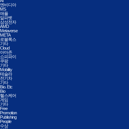
AI
엔비디아
MS
애플
알파벳
삼성전자
AMD
Metaverse
META
로블록스
기타
Cloud
아마존
쇼피파이
쿠팡
기타
Mobility
테슬라
전기차
기타
Bio. Etc
Bio
헬스케어
게임
기타
Free
Promotion
Publishing
People
수상