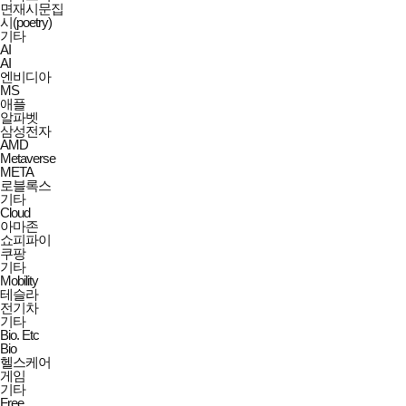
면재시문집
시(poetry)
기타
AI
AI
엔비디아
MS
애플
알파벳
삼성전자
AMD
Metaverse
META
로블록스
기타
Cloud
아마존
쇼피파이
쿠팡
기타
Mobility
테슬라
전기차
기타
Bio. Etc
Bio
헬스케어
게임
기타
Free