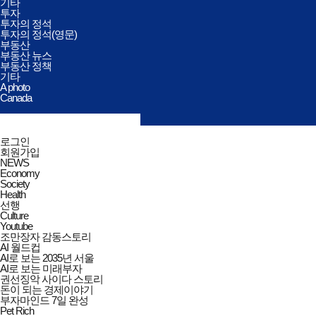
기타
투자
투자의 정석
투자의 정석(영문)
부동산
부동산 뉴스
부동산 정책
기타
A photo
Canada
검색창
열기/
검색
닫기
전체메뉴
로그인
닫기
회원가입
NEWS
Economy
Society
Health
선행
Culture
Youtube
조만장자 감동스토리
AI 월드컵
AI로 보는 2035년 서울
AI로 보는 미래부자
권선징악 사이다 스토리
돈이 되는 경제이야기
부자마인드 7일 완성
Pet Rich