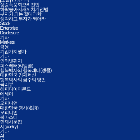
상승폭풍회오리전법
하락송아지새끼치기전법
부자가 되는 절대과학
생각하고 부자가 되어라
Stock
Enterprise
Disclosure
기타
Markets
금융
기업가치평가
기타
인터넷편지
피스레터(리앵콜)
행복박사의 행복레터(앵콜)
대한민국 경제혁신
행복박사의 금주의 명언
북리뷰
해피다이아몬드
에세이
기타
오피니언
대한민국 명시(名詩)
오피니언
북마스터
면재시문집
시(poetry)
기타
AI