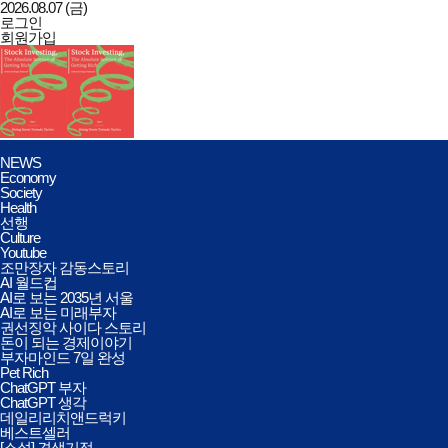
2026.08.07 (금)
로그인
회원가입
데일리리치앤드럭키
전체메뉴
NEWS
열기/
Economy
닫기
Society
Health
선행
Culture
Youtube
조만장자 감동스토리
AI 월드컵
AI로 보는 2035년 서울
AI로 보는 미래부자
권선징악 사이다 스토리
돈이 되는 경제이야기
부자마인드 7일 완성
Pet Rich
ChatGPT 부자
ChatGPT 생각
데일리리치앤드럭키
베스트셀러
[소설] 견생기적