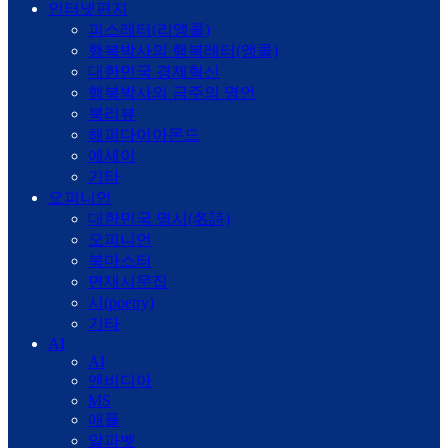
인터넷편지
피스레터(리앵콜)
행복박사의 행복레터(앵콜)
대한민국 경제혁신
행복박사의 금주의 명언
북리뷰
해피다이아몬드
에세이
기타
오피니언
대한민국 명시(名詩)
오피니언
북마스터
면재시문집
시(poetry)
기타
AI
AI
엔비디아
MS
애플
알파벳