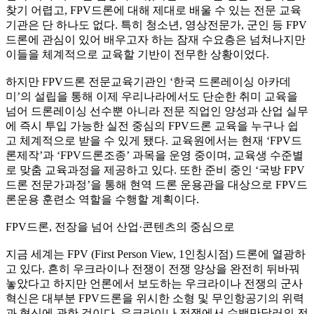
찾기 어렵고, FPV드론에 대해 제대로 배울 수 있는 전문 교육
기관은 단 하나도 없다. 특히 청소년, 영상전문가, 군인 등 FPV
드론에 관심이 있어 배우고자 하는 잠재 수요층은 넘쳐나지만
이들을 체계적으로 교육할 기반이 전무한 상황이었다.
하지만 FPV드론 전문교육기관인 ‘한국 드론레이싱 아카데
미’의 설립을 통해 이제 우리나라에서도 단순한 취미 교육을
넘어 드론레이싱 선수뿐 아니라 전문 직업인 양성과 산업 실무
에 즉시 투입 가능한 실전 중심의 FPV드론 교육을 누구나 쉽
고 체계적으로 받을 수 있게 됐다. 교육원에서는 현재 ‘FPV드
론제작’과 ‘FPV드론조종’ 과목을 운영 중이며, 교육생 수준별
로 맞춤 교육과정을 제공하고 있다. 또한 준비 중인 ‘국방 FPV
드론 전문가과정’을 통해 현역 드론 운용관을 대상으로 FPV드
론운용 훈련소 역할을 수행할 계획이다.
FPV드론, 전장을 넘어 산업·콘텐츠의 중심으로
지금 세계는 FPV (First Person View, 1인칭시점) 드론에 열광하
고 있다. 흔히 우크라이나 전쟁이 전쟁 양상을 완전히 뒤바꿔
놓았다고 하지만 언론에서 보도하는 우크라이나 전쟁의 군사
혁신은 대부분 FPV드론을 위시한 소형 및 무인항공기의 위력
과 혁신에 관한 것이다. 우크라이나 전쟁에서 수백만달러의 전