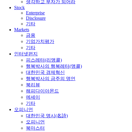
생각하고 부자가 되어라
Stock
Enterprise
Disclosure
기타
Markets
금융
기업가치평가
기타
인터넷편지
피스레터(리앵콜)
행복박사의 행복레터(앵콜)
대한민국 경제혁신
행복박사의 금주의 명언
북리뷰
해피다이아몬드
에세이
기타
오피니언
대한민국 명시(名詩)
오피니언
북마스터