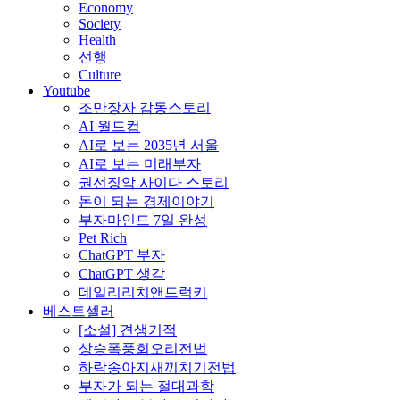
Economy
Society
Health
선행
Culture
Youtube
조만장자 감동스토리
AI 월드컵
AI로 보는 2035년 서울
AI로 보는 미래부자
권선징악 사이다 스토리
돈이 되는 경제이야기
부자마인드 7일 완성
Pet Rich
ChatGPT 부자
ChatGPT 생각
데일리리치앤드럭키
베스트셀러
[소설] 견생기적
상승폭풍회오리전법
하락송아지새끼치기전법
부자가 되는 절대과학