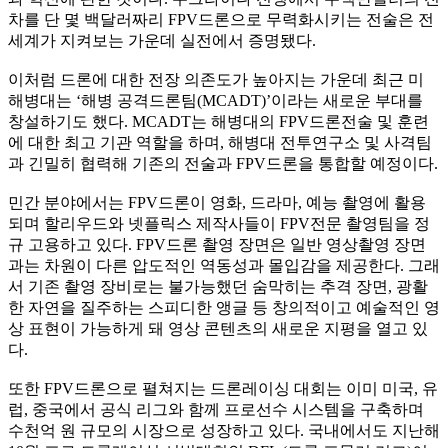
차를 단 몇 백달러짜리 FPV드론으로 무력화시키는 전술은 전
세계가 지켜보는 가운데 실전에서 증명됐다.
이처럼 드론에 대한 전장 의존도가 높아지는 가운데 최근 미
해병대는 ‘해병 공격드론팀(MCADT)’이라는 새로운 부대를
창설하기도 했다. MCADT는 해병대의 FPV드론전술 및 훈련
에 대한 최고 기관 역할을 하며, 해병대 전투연구소 및 사격팀
과 긴밀히 협력해 기존의 전술과 FPV드론을 통합할 예정이다.
민간 분야에서는 FPV드론이 영화, 드라마, 예능 촬영에 활용
되며 할리우드와 넷플릭스 제작사들이 FPV전문 촬영팀을 정
규 고용하고 있다. FPV드론 촬영 장면은 일반 영상촬영 장면
과는 차원이 다른 압도적인 역동성과 몰입감을 제공한다. 그래
서 기존 촬영 장비로는 불가능했던 숨막히는 추격 장면, 광활
한 자연을 질주하는 스피디한 앵글 등 창의적이고 예술적인 영
상 표현이 가능하게 돼 영상 콘텐츠의 새로운 지평을 열고 있
다.
또한 FPV드론으로 펼쳐지는 드론레이싱 대회는 이미 미국, 유
럽, 중국에서 공식 리그와 함께 프로선수 시스템을 구축하며
수천억 원 규모의 시장으로 성장하고 있다. 국내에서도 지난해