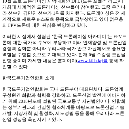
10월 프로 드론레이싱 시범대회인 DFL (드론 포뮬러 리그)이
개최돼 세계적인 드론레이싱 선수들이 참여했고, 그중 우리나
라 선수인 김민찬 선수가 1위를 차지했다. 드론레이싱은 전 세
계적으로 새로운 e-스포츠 종목으로 급부상하고 있어 젊은층
의 FPV드론에 대한 관심을 반영하고 있다.
이러한 시점에서 설립된 ‘한국 드론레이싱 아카데미’는 FPV드
론에 대한 국가적 수요에 부응하고 미래 인재양성 및 드론산업
경쟁력 강화뿐 아니라 우리나라 국가 안보 차원에서도 중요한
역할을 수행할 것으로 기대되고 있다. 현재 6월 수강생 모집을
진행 중이며 자세한 내용은 홈페이지(
www.kfda.kr)를
통해 확
인할 수 있다.
한국드론기업연합회 소개
한국드론기업연합회는 국내 드론분야 대표단체다. 드론업계
구성원간 화합과 협력을 강화하고, 드론산업 발전에 이바지하
기 위해 2018년도에 설립된 국토교통부 사단법인이다. 연합회
는 정부기관과의 긴밀한 협조체계를 바탕으로 드론산업 기술
개발, 시장개척 및 활성화, 제도정립 등을 통해 우리나라 드론
산업 성장을 촉진시키고 있다.