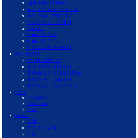
AI로 보는 미래부자
권선징악 사이다 스토리
돈이 되는 경제이야기
부자마인드 7일 완성
Pet Rich
ChatGPT 부자
ChatGPT 생각
데일리리치앤드럭키
베스트셀러
[소설] 견생기적
상승폭풍회오리전법
하락송아지새끼치기전법
부자가 되는 절대과학
생각하고 부자가 되어라
Stock
Enterprise
Disclosure
기타
Markets
금융
기업가치평가
기타