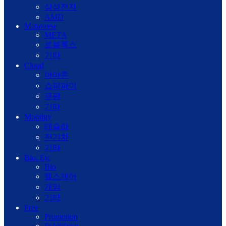
삼성전자
AMD
Metaverse
META
로블록스
기타
Cloud
아마존
쇼피파이
쿠팡
기타
Mobility
테슬라
전기차
기타
Bio. Etc
Bio
헬스케어
게임
기타
Free
Promotion
Publishing