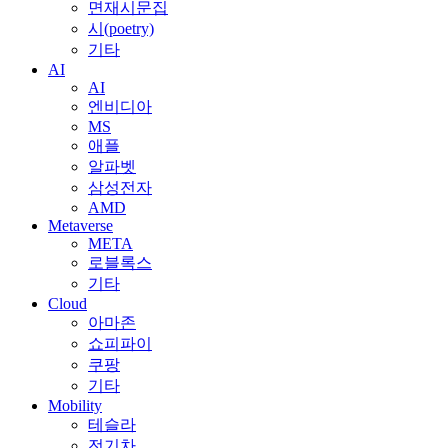
면재시문집
시(poetry)
기타
AI
AI
엔비디아
MS
애플
알파벳
삼성전자
AMD
Metaverse
META
로블록스
기타
Cloud
아마존
쇼피파이
쿠팡
기타
Mobility
테슬라
전기차