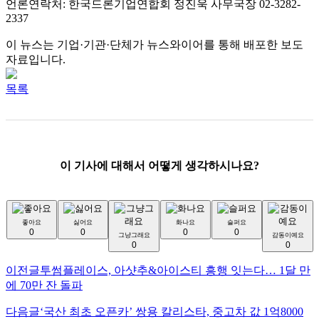
언론연락처: 한국드론기업연합회 정진욱 사무국장 02-3282-
2337
이 뉴스는 기업·기관·단체가 뉴스와이어를 통해 배포한 보도
자료입니다.
목록
이 기사에 대해서 어떻게 생각하시나요?
좋아요
싫어요
화나요
슬퍼요
0
0
0
0
그냥그래요
감동이예요
0
0
이전글
투썸플레이스, 아샷추&아이스티 흥행 잇는다… 1달 만
에 70만 잔 돌파
다음글
‘국산 최초 오픈카’ 쌍용 칼리스타, 중고차 값 1억8000