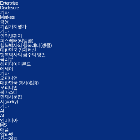
Enterprise
Disclosure
기타
Markets
금융
기업가치평가
기타
인터넷편지
피스레터(리앵콜)
행복박사의 행복레터(앵콜)
대한민국 경제혁신
행복박사의 금주의 명언
북리뷰
해피다이아몬드
에세이
기타
오피니언
대한민국 명시(名詩)
오피니언
북마스터
면재시문집
시(poetry)
기타
AI
AI
엔비디아
MS
애플
알파벳
삼성전자