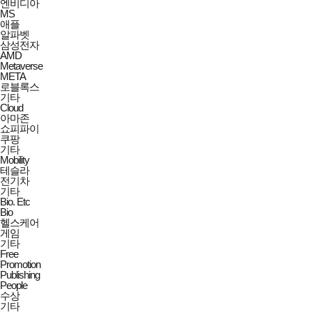
엔비디아
MS
애플
알파벳
삼성전자
AMD
Metaverse
META
로블록스
기타
Cloud
아마존
쇼피파이
쿠팡
기타
Mobility
테슬라
전기차
기타
Bio. Etc
Bio
헬스케어
게임
기타
Free
Promotion
Publishing
People
수상
기타