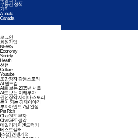
부동산 정책
기타
A photo
Canada
검색창
열기/
검색
닫기
전체메뉴
로그인
닫기
회원가입
NEWS
Economy
Society
Health
선행
Culture
Youtube
조만장자 감동스토리
AI 월드컵
AI로 보는 2035년 서울
AI로 보는 미래부자
권선징악 사이다 스토리
돈이 되는 경제이야기
부자마인드 7일 완성
Pet Rich
ChatGPT 부자
ChatGPT 생각
데일리리치앤드럭키
베스트셀러
[소설] 견생기적