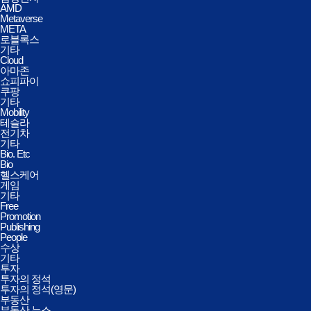
AMD
Metaverse
META
로블록스
기타
Cloud
아마존
쇼피파이
쿠팡
기타
Mobility
테슬라
전기차
기타
Bio. Etc
Bio
헬스케어
게임
기타
Free
Promotion
Publishing
People
수상
기타
투자
투자의 정석
투자의 정석(영문)
부동산
부동산 뉴스