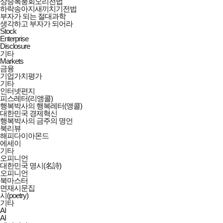
상승폭풍회오리전법
하락송아지새끼치기전법
부자가 되는 절대과학
생각하고 부자가 되어라
Stock
Enterprise
Disclosure
기타
Markets
금융
기업가치평가
기타
인터넷편지
피스레터(리앵콜)
행복박사의 행복레터(앵콜)
대한민국 경제혁신
행복박사의 금주의 명언
북리뷰
해피다이아몬드
에세이
기타
오피니언
대한민국 명시(名詩)
오피니언
북마스터
면재시문집
시(poetry)
기타
AI
AI