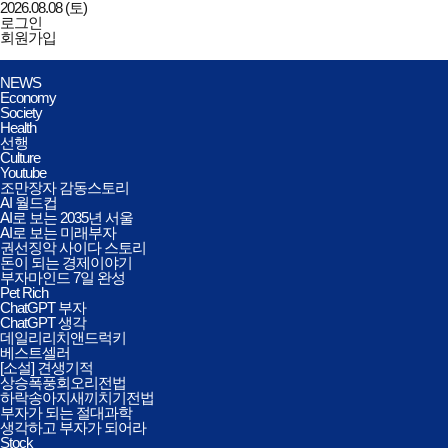
2026.08.08 (토)
로그인
회원가입
데일리리치앤드럭키
전체메뉴
NEWS
열기/
Economy
닫기
Society
Health
선행
Culture
Youtube
조만장자 감동스토리
AI 월드컵
AI로 보는 2035년 서울
AI로 보는 미래부자
권선징악 사이다 스토리
돈이 되는 경제이야기
부자마인드 7일 완성
Pet Rich
ChatGPT 부자
ChatGPT 생각
데일리리치앤드럭키
베스트셀러
[소설] 견생기적
상승폭풍회오리전법
하락송아지새끼치기전법
부자가 되는 절대과학
생각하고 부자가 되어라
Stock