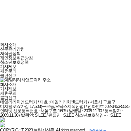
데일리리치앤드럭키
회사소개
회사소개
신문윤리강령
및
저작권정책
정책안내
개인정보취급방침
청소년보호정책
기사제보
제휴문의
불편신고
회사소개
기사제보
제휴문의
불편신고
데일리리치앤드럭키 / 제호 : 데일리리치앤드럭키 /
서울시 구로구
디지털로27가길 17,503(구로동,오닉스지식산업) / 전화번호 : 02-3453-5525
인터넷 신문등록번호 : 서울구로-1609 / 발행일 : 2009.11.30 / 등록일자 :
2009.11.30 / 발행인: S.LEE / 편집인 : S.LEE
청소년보호책임자 : S.LEE
COPYRIGHT 2023 브릿지신문. All rights reserved.
By Webbridge.