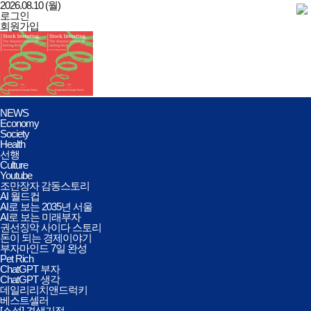
2026.08.10 (월)
로그인
회원가입
데일리리치앤드럭키
전체메뉴
NEWS
열기/
Economy
닫기
Society
Health
선행
Culture
Youtube
조만장자 감동스토리
AI 월드컵
AI로 보는 2035년 서울
AI로 보는 미래부자
권선징악 사이다 스토리
돈이 되는 경제이야기
부자마인드 7일 완성
Pet Rich
ChatGPT 부자
ChatGPT 생각
데일리리치앤드럭키
베스트셀러
[소설] 견생기적