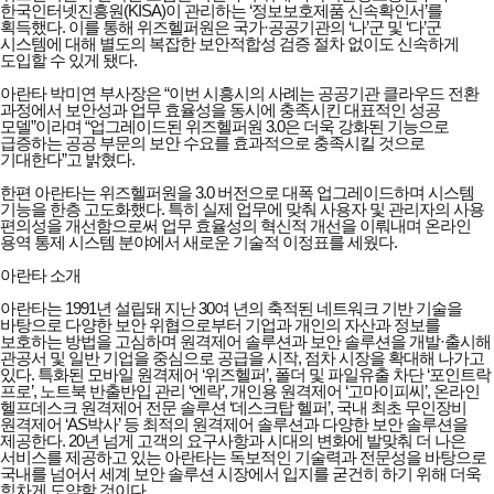
한국인터넷진흥원(KISA)이 관리하는 ‘정보보호제품 신속확인서’를
획득했다. 이를 통해 위즈헬퍼원은 국가·공공기관의 ‘나’군 및 ‘다’군
시스템에 대해 별도의 복잡한 보안적합성 검증 절차 없이도 신속하게
도입할 수 있게 됐다.
아란타 박미연 부사장은 “이번 시흥시의 사례는 공공기관 클라우드 전환
과정에서 보안성과 업무 효율성을 동시에 충족시킨 대표적인 성공
모델”이라며 “업그레이드된 위즈헬퍼원 3.0은 더욱 강화된 기능으로
급증하는 공공 부문의 보안 수요를 효과적으로 충족시킬 것으로
기대한다”고 밝혔다.
한편 아란타는 위즈헬퍼원을 3.0 버전으로 대폭 업그레이드하며 시스템
기능을 한층 고도화했다. 특히 실제 업무에 맞춰 사용자 및 관리자의 사용
편의성을 개선함으로써 업무 효율성의 혁신적 개선을 이뤄내며 온라인
용역 통제 시스템 분야에서 새로운 기술적 이정표를 세웠다.
아란타 소개
아란타는 1991년 설립돼 지난 30여 년의 축적된 네트워크 기반 기술을
바탕으로 다양한 보안 위협으로부터 기업과 개인의 자산과 정보를
보호하는 방법을 고심하며 원격제어 솔루션과 보안 솔루션을 개발·출시해
관공서 및 일반 기업을 중심으로 공급을 시작, 점차 시장을 확대해 나가고
있다. 특화된 모바일 원격제어 ‘위즈헬퍼’, 폴더 및 파일유출 차단 ‘포인트락
프로’, 노트북 반출반입 관리 ‘엔락’, 개인용 원격제어 ‘고마이피씨’, 온라인
헬프데스크 원격제어 전문 솔루션 ‘데스크탑 헬퍼’, 국내 최초 무인장비
원격제어 ‘AS박사’ 등 최적의 원격제어 솔루션과 다양한 보안 솔루션을
제공한다. 20년 넘게 고객의 요구사항과 시대의 변화에 발맞춰 더 나은
서비스를 제공하고 있는 아란타는 독보적인 기술력과 전문성을 바탕으로
국내를 넘어서 세계 보안 솔루션 시장에서 입지를 굳건히 하기 위해 더욱
힘차게 도약할 것이다.