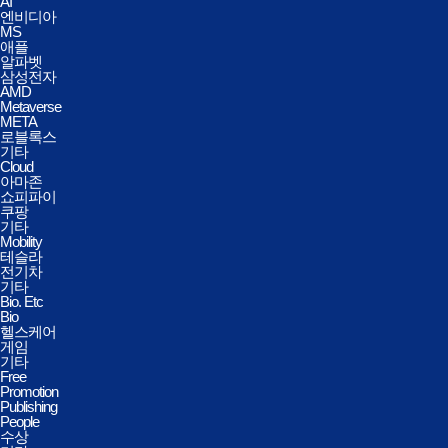
AI
엔비디아
MS
애플
알파벳
삼성전자
AMD
Metaverse
META
로블록스
기타
Cloud
아마존
쇼피파이
쿠팡
기타
Mobility
테슬라
전기차
기타
Bio. Etc
Bio
헬스케어
게임
기타
Free
Promotion
Publishing
People
수상