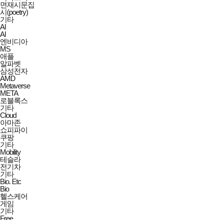
면재시문집
시(poetry)
기타
AI
AI
엔비디아
MS
애플
알파벳
삼성전자
AMD
Metaverse
META
로블록스
기타
Cloud
아마존
쇼피파이
쿠팡
기타
Mobility
테슬라
전기차
기타
Bio. Etc
Bio
헬스케어
게임
기타
Free