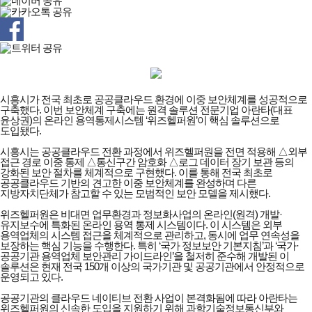
시흥시가 전국 최초로 공공클라우드 환경에 이중 보안체계를 성공적으로
구축했다. 이번 보안체계 구축에는 원격 솔루션 전문기업 아란타(대표
윤상권)의 온라인 용역통제시스템 ‘위즈헬퍼원’이 핵심 솔루션으로
도입됐다.
시흥시는 공공클라우드 전환 과정에서 위즈헬퍼원을 전면 적용해 △외부
접근 경로 이중 통제 △통신구간 암호화 △로그 데이터 장기 보관 등의
강화된 보안 절차를 체계적으로 구현했다. 이를 통해 전국 최초로
공공클라우드 기반의 견고한 이중 보안체계를 완성하며 다른
지방자치단체가 참고할 수 있는 모범적인 보안 모델을 제시했다.
위즈헬퍼원은 비대면 업무환경과 정보화사업의 온라인(원격) 개발·
유지보수에 특화된 온라인 용역 통제 시스템이다. 이 시스템은 외부
용역업체의 시스템 접근을 체계적으로 관리하고, 동시에 업무 연속성을
보장하는 핵심 기능을 수행한다. 특히 ‘국가 정보보안 기본지침’과 ‘국가·
공공기관 용역업체 보안관리 가이드라인’을 철저히 준수해 개발된 이
솔루션은 현재 전국 150개 이상의 국가기관 및 공공기관에서 안정적으로
운영되고 있다.
공공기관의 클라우드 네이티브 전환 사업이 본격화됨에 따라 아란타는
위즈헬퍼원의 신속한 도입을 지원하기 위해 과학기술정보통신부와