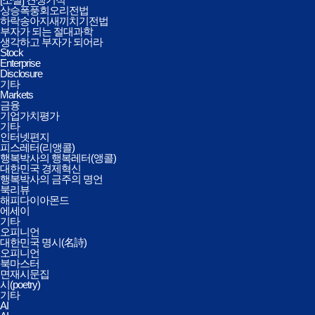
상승폭풍회오리전법
하락송아지새끼치기전법
부자가 되는 절대과학
생각하고 부자가 되어라
Stock
Enterprise
Disclosure
기타
Markets
금융
기업가치평가
기타
인터넷편지
피스레터(리앵콜)
행복박사의 행복레터(앵콜)
대한민국 경제혁신
행복박사의 금주의 명언
북리뷰
해피다이아몬드
에세이
기타
오피니언
대한민국 명시(名詩)
오피니언
북마스터
면재시문집
시(poetry)
기타
AI