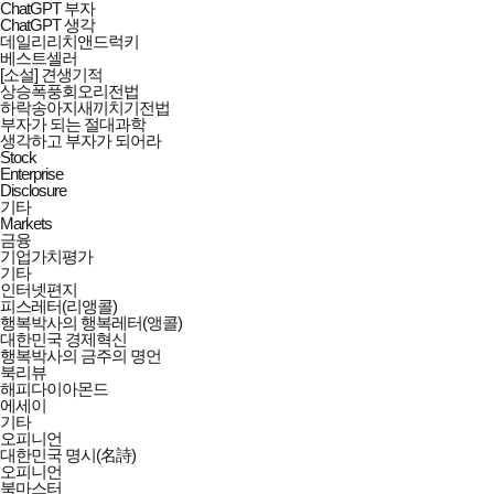
ChatGPT 부자
ChatGPT 생각
데일리리치앤드럭키
베스트셀러
[소설] 견생기적
상승폭풍회오리전법
하락송아지새끼치기전법
부자가 되는 절대과학
생각하고 부자가 되어라
Stock
Enterprise
Disclosure
기타
Markets
금융
기업가치평가
기타
인터넷편지
피스레터(리앵콜)
행복박사의 행복레터(앵콜)
대한민국 경제혁신
행복박사의 금주의 명언
북리뷰
해피다이아몬드
에세이
기타
오피니언
대한민국 명시(名詩)
오피니언
북마스터