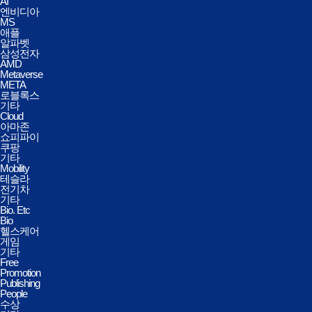
AI
엔비디아
MS
애플
알파벳
삼성전자
AMD
Metaverse
META
로블록스
기타
Cloud
아마존
쇼피파이
쿠팡
기타
Mobility
테슬라
전기차
기타
Bio. Etc
Bio
헬스케어
게임
기타
Free
Promotion
Publishing
People
수상