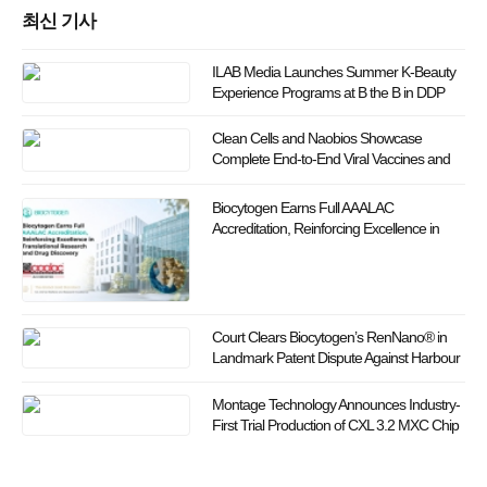
최신 기사
ILAB Media Launches Summer K-Beauty
Experience Programs at B the B in DDP
Clean Cells and Naobios Showcase
Complete End-to-End Viral Vaccines and
Vector Solutions at Bio Korea 2026
Biocytogen Earns Full AAALAC
Accreditation, Reinforcing Excellence in
Translational Research and Drug
Discovery
Court Clears Biocytogen’s RenNano® in
Landmark Patent Dispute Against Harbour
Montage Technology Announces Industry-
First Trial Production of CXL 3.2 MXC Chip