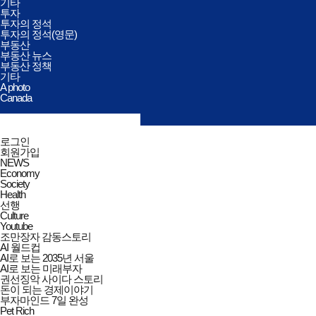
기타
투자
투자의 정석
투자의 정석(영문)
부동산
부동산 뉴스
부동산 정책
기타
A photo
Canada
검색창
열기/
검색
닫기
전체메뉴
로그인
닫기
회원가입
NEWS
Economy
Society
Health
선행
Culture
Youtube
조만장자 감동스토리
AI 월드컵
AI로 보는 2035년 서울
AI로 보는 미래부자
권선징악 사이다 스토리
돈이 되는 경제이야기
부자마인드 7일 완성
Pet Rich