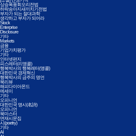
상승폭풍회오리전법
하락송아지새끼치기전법
부자가 되는 절대과학
생각하고 부자가 되어라
Stock
Enterprise
Disclosure
기타
Markets
금융
기업가치평가
기타
인터넷편지
피스레터(리앵콜)
행복박사의 행복레터(앵콜)
대한민국 경제혁신
행복박사의 금주의 명언
북리뷰
해피다이아몬드
에세이
기타
오피니언
대한민국 명시(名詩)
오피니언
북마스터
면재시문집
시(poetry)
기타
AI