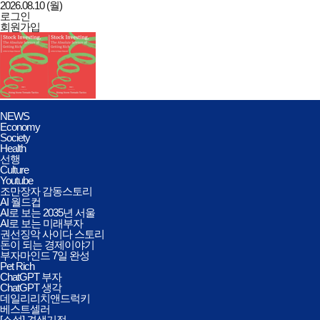
2026.08.10 (월)
로그인
회원가입
데일리리치앤드럭키
전체메뉴
NEWS
열기/
Economy
닫기
Society
Health
선행
Culture
Youtube
조만장자 감동스토리
AI 월드컵
AI로 보는 2035년 서울
AI로 보는 미래부자
권선징악 사이다 스토리
돈이 되는 경제이야기
부자마인드 7일 완성
Pet Rich
ChatGPT 부자
ChatGPT 생각
데일리리치앤드럭키
베스트셀러
[소설] 견생기적