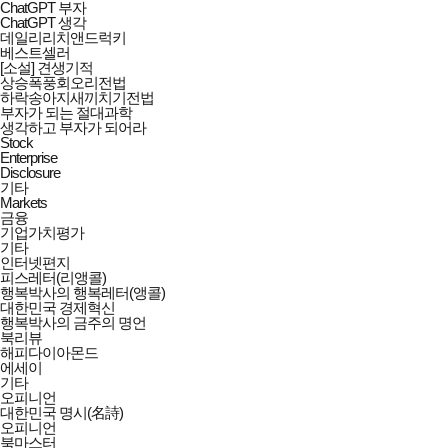
ChatGPT 부자
ChatGPT 생각
데일리리치앤드럭키
베스트셀러
[소설] 견생기적
상승폭풍회오리전법
하락송아지새끼치기전법
부자가 되는 절대과학
생각하고 부자가 되어라
Stock
Enterprise
Disclosure
기타
Markets
금융
기업가치평가
기타
인터넷편지
피스레터(리앵콜)
행복박사의 행복레터(앵콜)
대한민국 경제혁신
행복박사의 금주의 명언
북리뷰
해피다이아몬드
에세이
기타
오피니언
대한민국 명시(名詩)
오피니언
북마스터