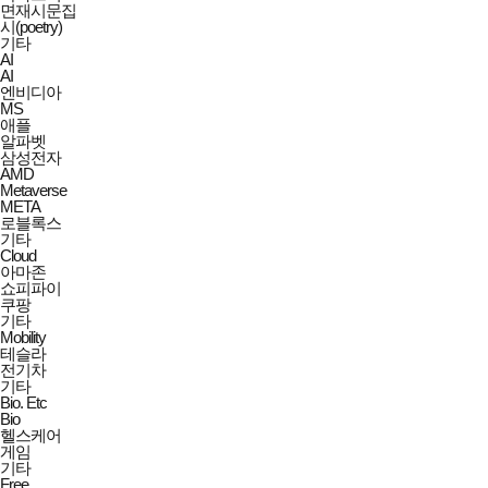
면재시문집
시(poetry)
기타
AI
AI
엔비디아
MS
애플
알파벳
삼성전자
AMD
Metaverse
META
로블록스
기타
Cloud
아마존
쇼피파이
쿠팡
기타
Mobility
테슬라
전기차
기타
Bio. Etc
Bio
헬스케어
게임
기타
Free