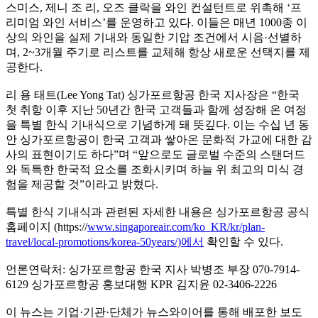
스미스, 제니 조 리, 오즈 클락을 와인 컨설턴트로 위촉해 ‘프
리미엄 와인 서비스’를 운영하고 있다. 이들은 매년 1000종 이
상의 와인을 실제 기내와 동일한 기압 조건에서 시음·선별하
며, 2~3개월 주기로 리스트를 교체해 항상 새로운 선택지를 제
공한다.
리 용 태트(Lee Yong Tat) 싱가포르항공 한국 지사장은 “한국
첫 취항 이후 지난 50년간 한국 고객들과 함께 성장해 온 여정
을 특별 한식 기내식으로 기념하게 돼 뜻깊다. 이는 수십 년 동
안 싱가포르항공이 한국 고객과 쌓아온 문화적 가교에 대한 감
사의 표현이기도 하다”며 “앞으로도 글로벌 수준의 스탠더드
와 독특한 한국적 요소를 조화시키며 하늘 위 최고의 미식 경
험을 제공할 것”이라고 밝혔다.
특별 한식 기내식과 관련된 자세한 내용은 싱가포르항공 공식
홈페이지 (https://
www.singaporeair.com/ko_KR/kr/plan-
travel/local-promotions/korea-50years/)에서
확인할 수 있다.
언론연락처: 싱가포르항공 한국 지사 박병조 부장 070-7914-
6129 싱가포르항공 홍보대행 KPR 김지윤 02-3406-2226
이 뉴스는 기업·기관·단체가 뉴스와이어를 통해 배포한 보도