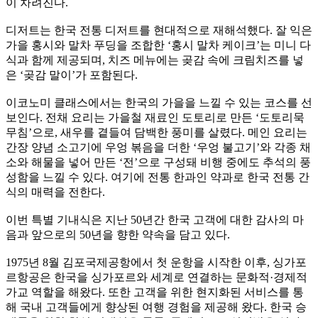
이 차려진다.
디저트는 한국 전통 디저트를 현대적으로 재해석했다. 잘 익은
가을 홍시와 말차 푸딩을 조합한 ‘홍시 말차 케이크’는 미니 다
식과 함께 제공되며, 치즈 메뉴에는 곶감 속에 크림치즈를 넣
은 ‘곶감 말이’가 포함된다.
이코노미 클래스에서는 한국의 가을을 느낄 수 있는 코스를 선
보인다. 전채 요리는 가을철 재료인 도토리로 만든 ‘도토리묵
무침’으로, 새우를 곁들여 담백한 풍미를 살렸다. 메인 요리는
간장 양념 소고기에 우엉 볶음을 더한 ‘우엉 불고기’와 각종 채
소와 해물을 넣어 만든 ‘전’으로 구성돼 비행 중에도 추석의 풍
성함을 느낄 수 있다. 여기에 전통 한과인 약과로 한국 전통 간
식의 매력을 전한다.
이번 특별 기내식은 지난 50년간 한국 고객에 대한 감사의 마
음과 앞으로의 50년을 향한 약속을 담고 있다.
1975년 8월 김포국제공항에서 첫 운항을 시작한 이후, 싱가포
르항공은 한국을 싱가포르와 세계로 연결하는 문화적·경제적
가교 역할을 해왔다. 또한 고객을 위한 현지화된 서비스를 통
해 국내 고객들에게 향상된 여행 경험을 제공해 왔다. 한국 승