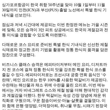
싱가포르항공이 한국 취항 50주년을 맞아 10월 1일부터 11월
30일까지 인천(ICN)과 부산(PUS) 출발 노선에서 특별 한식 기
내식을 선보인다.
점심과 저녁 시간대에 제공되는 이번 한정판 메뉴는 가을 시즌
에 맞춰, 모든 승객이 3만 피트 상공에서도 한국의 계절감과 전
통 미식을 경험할 수 있도록 마련됐다.
다채로운 코스 요리로 준비된 특별 한식 기내식은 신선한 제철
식재료와 정교한 조리 기법을 활용해 정통 한식의 품격을 담은
정찬으로 구성됐다.
비즈니스 클래스 승객은 에피타이저부터 메인 요리, 디저트까
지 전 코스에 걸쳐 정통 한식의 맛을 강조한 특별 한식 코스를
즐길 수 있다. 에피타이저로는 조선시대 궁중 연회 음식인 ‘수
란채’, 메인 요리로는 한우 100%를 사용한 떡갈비가 제공된다.
수란채는 해산물과 채소 위에 수란을 올린 요리로, 이번 메뉴
에서는 겨자 비네그레트 소스와 제철 밤을 더해 현대적인 감각
과 계절감을 더했다. 한우 떡갈비는 숙성 간장 양념에 재운 뒤
직화로 구웠으며, 구운 참송이버섯·마늘·샬롯을 곁들였다. 이
와 함께 은행·영양밥, 더덕장아찌, 취나물 무침, 시래기 된장국