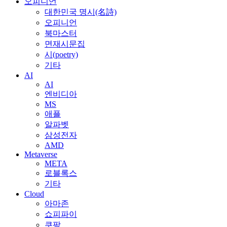
오피니언
대한민국 명시(名詩)
오피니언
북마스터
면재시문집
시(poetry)
기타
AI
AI
엔비디아
MS
애플
알파벳
삼성전자
AMD
Metaverse
META
로블록스
기타
Cloud
아마존
쇼피파이
쿠팡