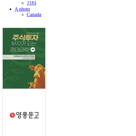
기타
A photo
Canada