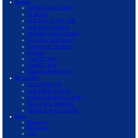
Youtube
조만장자 감동스토리
AI 월드컵
AI로 보는 2035년 서울
AI로 보는 미래부자
권선징악 사이다 스토리
돈이 되는 경제이야기
부자마인드 7일 완성
Pet Rich
ChatGPT 부자
ChatGPT 생각
데일리리치앤드럭키
베스트셀러
[소설] 견생기적
상승폭풍회오리전법
하락송아지새끼치기전법
부자가 되는 절대과학
생각하고 부자가 되어라
Stock
Enterprise
Disclosure
기타