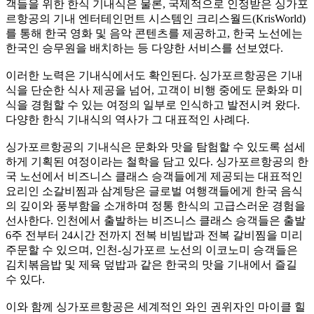
객들을 위한 한식 기내식은 물론, 국제적으로 인정받은 싱가포
르항공의 기내 엔터테인먼트 시스템인 크리스월드(KrisWorld)
를 통해 한국 영화 및 음악 콘텐츠를 제공하고, 한국 노선에는
한국인 승무원을 배치하는 등 다양한 서비스를 선보였다.
이러한 노력은 기내식에서도 확인된다. 싱가포르항공은 기내
식을 단순한 식사 제공을 넘어, 고객이 비행 중에도 문화와 미
식을 경험할 수 있는 여정의 일부로 인식하고 발전시켜 왔다.
다양한 한식 기내식의 역사가 그 대표적인 사례다.
싱가포르항공의 기내식은 문화와 맛을 탐험할 수 있도록 섬세
하게 기획된 여정이라는 철학을 담고 있다. 싱가포르항공의 한
국 노선에서 비즈니스 클래스 승객들에게 제공되는 대표적인
요리인 소갈비찜과 삼계탕은 글로벌 여행객들에게 한국 음식
의 깊이와 풍부함을 소개하며 정통 한식의 고급스러운 경험을
선사한다. 인천에서 출발하는 비즈니스 클래스 승객들은 출발
6주 전부터 24시간 전까지 전복 비빔밥과 전복 갈비찜을 미리
주문할 수 있으며, 인천-싱가포르 노선의 이코노미 승객들은
김치볶음밥 및 제육 덮밥과 같은 한국의 맛을 기내에서 즐길
수 있다.
이와 함께 싱가포르항공은 세계적인 와인 권위자인 마이클 힐