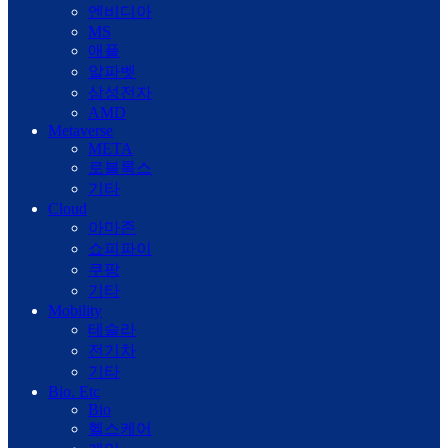
엔비디아
MS
애플
알파벳
삼성전자
AMD
Metaverse
META
로블록스
기타
Cloud
아마존
쇼피파이
쿠팡
기타
Mobility
테슬라
전기차
기타
Bio. Etc
Bio
헬스케어