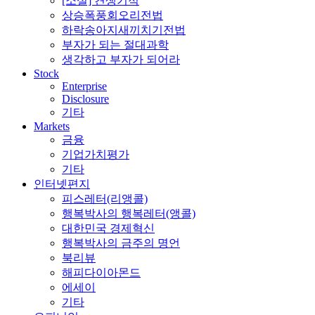
[소설] 견생기적
상승폭풍회오리전법
하락송아지새끼치기전법
부자가 되는 절대과학
생각하고 부자가 되어라
Stock
Enterprise
Disclosure
기타
Markets
금융
기업가치평가
기타
인터넷편지
피스레터(리앵콜)
행복박사의 행복레터(앵콜)
대한민국 경제혁신
행복박사의 금주의 명언
북리뷰
해피다이아몬드
에세이
기타