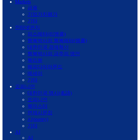
Markets
금융
기업가치평가
기타
인터넷편지
피스레터(리앵콜)
행복박사의 행복레터(앵콜)
대한민국 경제혁신
행복박사의 금주의 명언
북리뷰
해피다이아몬드
에세이
기타
오피니언
대한민국 명시(名詩)
오피니언
북마스터
면재시문집
시(poetry)
기타
AI
AI