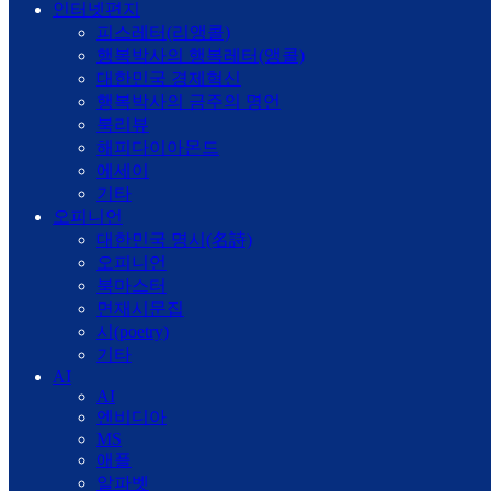
인터넷편지
피스레터(리앵콜)
행복박사의 행복레터(앵콜)
대한민국 경제혁신
행복박사의 금주의 명언
북리뷰
해피다이아몬드
에세이
기타
오피니언
대한민국 명시(名詩)
오피니언
북마스터
면재시문집
시(poetry)
기타
AI
AI
엔비디아
MS
애플
알파벳