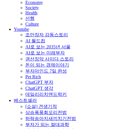
Economy
Society
Health
선행
Culture
Youtube
조만장자 감동스토리
AI 월드컵
AI로 보는 2035년 서울
AI로 보는 미래부자
권선징악 사이다 스토리
돈이 되는 경제이야기
부자마인드 7일 완성
Pet Rich
ChatGPT 부자
ChatGPT 생각
데일리리치앤드럭키
베스트셀러
[소설] 견생기적
상승폭풍회오리전법
하락송아지새끼치기전법
부자가 되는 절대과학