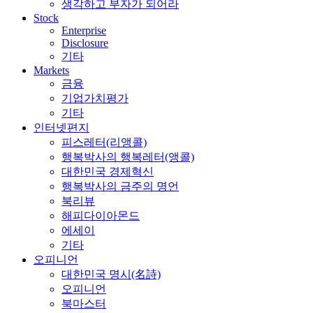
생각하고 부자가 되어라
Stock
Enterprise
Disclosure
기타
Markets
금융
기업가치평가
기타
인터넷편지
피스레터(리앵콜)
행복박사의 행복레터(앵콜)
대한민국 경제혁신
행복박사의 금주의 명언
북리뷰
해피다이아몬드
에세이
기타
오피니언
대한민국 명시(名詩)
오피니언
북마스터