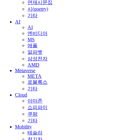
면재시문집
시(poetry)
기타
AI
AI
엔비디아
MS
애플
알파벳
삼성전자
AMD
Metaverse
META
로블록스
기타
Cloud
아마존
쇼피파이
쿠팡
기타
Mobility
테슬라
전기차