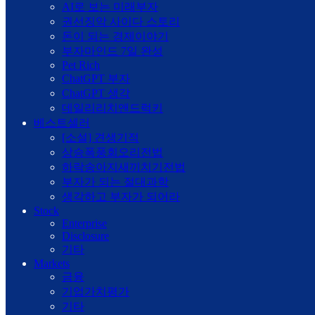
AI로 보는 미래부자
권선징악 사이다 스토리
돈이 되는 경제이야기
부자마인드 7일 완성
Pet Rich
ChatGPT 부자
ChatGPT 생각
데일리리치앤드럭키
베스트셀러
[소설] 견생기적
상승폭풍회오리전법
하락송아지새끼치기전법
부자가 되는 절대과학
생각하고 부자가 되어라
Stock
Enterprise
Disclosure
기타
Markets
금융
기업가치평가
기타