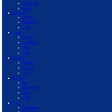
삼성전자
AMD
Metaverse
META
로블록스
기타
Cloud
아마존
쇼피파이
쿠팡
기타
Mobility
테슬라
전기차
기타
Bio. Etc
Bio
헬스케어
게임
기타
Free
Promotion
Publishing