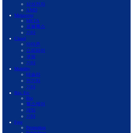
삼성전자
AMD
Metaverse
META
로블록스
기타
Cloud
아마존
쇼피파이
쿠팡
기타
Mobility
테슬라
전기차
기타
Bio. Etc
Bio
헬스케어
게임
기타
Free
Promotion
Publishing