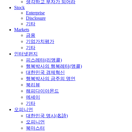
생각하고 부자가 되어라
Stock
Enterprise
Disclosure
기타
Markets
금융
기업가치평가
기타
인터넷편지
피스레터(리앵콜)
행복박사의 행복레터(앵콜)
대한민국 경제혁신
행복박사의 금주의 명언
북리뷰
해피다이아몬드
에세이
기타
오피니언
대한민국 명시(名詩)
오피니언
북마스터