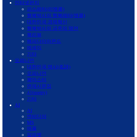
인터넷편지
피스레터(리앵콜)
행복박사의 행복레터(앵콜)
대한민국 경제혁신
행복박사의 금주의 명언
북리뷰
해피다이아몬드
에세이
기타
오피니언
대한민국 명시(名詩)
오피니언
북마스터
면재시문집
시(poetry)
기타
AI
AI
엔비디아
MS
애플
알파벳