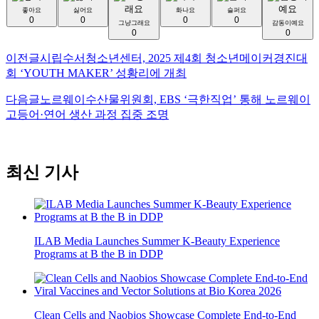
좋아요
싫어요
화나요
슬퍼요
0
0
0
0
그냥그래요
감동이예요
0
0
이전글
시립수서청소년센터, 2025 제4회 청소년메이커경진대
회 ‘YOUTH MAKER’ 성황리에 개최
다음글
노르웨이수산물위원회, EBS ‘극한직업’ 통해 노르웨이
고등어·연어 생산 과정 집중 조명
최신 기사
ILAB Media Launches Summer K-Beauty Experience
Programs at B the B in DDP
Clean Cells and Naobios Showcase Complete End-to-End