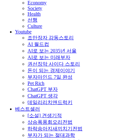
Economy
Society
Health
선행
Culture
Youtube
조만장자 감동스토리
AI 월드컵
AI로 보는 2035년 서울
AI로 보는 미래부자
권선징악 사이다 스토리
돈이 되는 경제이야기
부자마인드 7일 완성
Pet Rich
ChatGPT 부자
ChatGPT 생각
데일리리치앤드럭키
베스트셀러
[소설] 견생기적
상승폭풍회오리전법
하락송아지새끼치기전법
부자가 되는 절대과학