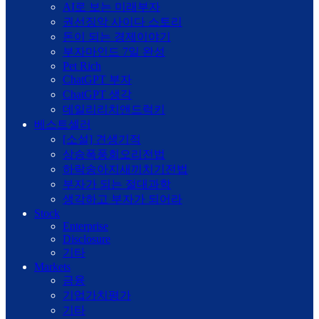
AI로 보는 미래부자
권선징악 사이다 스토리
돈이 되는 경제이야기
부자마인드 7일 완성
Pet Rich
ChatGPT 부자
ChatGPT 생각
데일리리치앤드럭키
베스트셀러
[소설] 견생기적
상승폭풍회오리전법
하락송아지새끼치기전법
부자가 되는 절대과학
생각하고 부자가 되어라
Stock
Enterprise
Disclosure
기타
Markets
금융
기업가치평가
기타