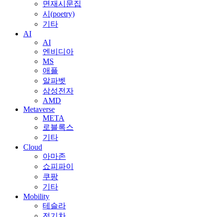
면재시문집
시(poetry)
기타
AI
AI
엔비디아
MS
애플
알파벳
삼성전자
AMD
Metaverse
META
로블록스
기타
Cloud
아마존
쇼피파이
쿠팡
기타
Mobility
테슬라
전기차