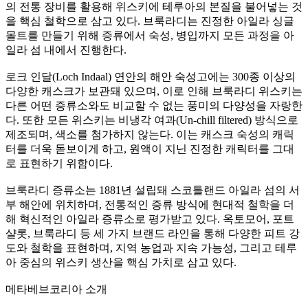
의 전통 장비를 활용해 위스키에 테루아의 본질을 불어넣는 것
을 핵심 철학으로 삼고 있다. 브룩라디는 진정한 아일라 싱글
몰트를 만들기 위해 증류에서 숙성, 병입까지 모든 과정을 아
일라 섬 내에서 진행한다.
로크 인달(Loch Indaal) 연안의 해안 숙성고에는 300종 이상의
다양한 캐스크가 보관돼 있으며, 이로 인해 브룩라디 위스키는
다른 어떤 증류소와도 비교할 수 없는 풍미의 다양성을 자랑한
다. 또한 모든 위스키는 비냉각 여과(Un-chill filtered) 방식으로
제조되며, 색소를 첨가하지 않는다. 이는 캐스크 숙성의 캐릭
터를 더욱 돋보이게 하고, 원액이 지닌 진정한 캐릭터를 그대
로 표현하기 위함이다.
브룩라디 증류소는 1881년 설립돼 스코틀랜드 아일라 섬의 서
부 해안에 위치하며, 전통적인 증류 방식에 현대적 철학을 더
해 혁신적인 아일라 증류소로 평가받고 있다. 옥토모어, 포트
샬롯, 브룩라디 등 세 가지 브랜드 라인을 통해 다양한 피트 강
도와 철학을 표현하며, 지역 농업과 지속 가능성, 그리고 테루
아 중심의 위스키 생산을 핵심 가치로 삼고 있다.
메타베브코리아 소개