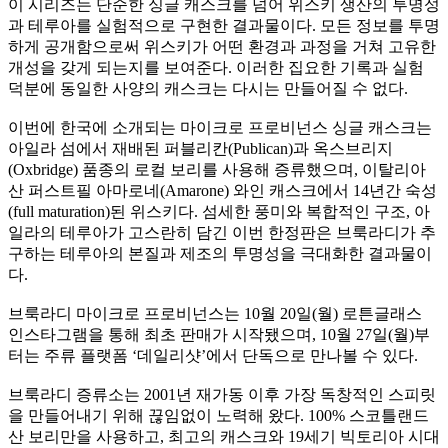
이 시리즈는 단순한 싱글 캐스크를 넘어 위스키 생산의 투명성
과 테루아를 실험적으로 구현한 결과물이다. 모든 정보를 투명
하게 공개함으로써 위스키가 어떤 환경과 과정을 거쳐 고유한
개성을 갖게 되는지를 보여준다. 이러한 집요한 기록과 실험
덕분에 동일한 사양의 캐스크는 다시는 만들어질 수 없다.
이번에 한국에 소개되는 마이크로 프로비넌스 싱글 캐스크는
아일라 섬에서 재배된 퍼블리칸(Publican)과 옥스브리지
(Oxbridge) 품종의 로컬 보리를 사용해 증류했으며, 이탈리아
산 퍼스트필 아마로네(Amarone) 와인 캐스크에서 14년간 숙성
(full maturation)된 위스키다. 섬세한 풍미와 복합적인 구조, 아
일라의 테루아가 고스란히 담긴 이번 한정판은 브룩라디가 추
구하는 테루아의 본질과 제조의 투명성을 극대화한 결과물이
다.
브룩라디 마이크로 프로비넌스는 10월 20일(월) 로튼글래스
인스타그램을 통해 최초 판매가 시작됐으며, 10월 27일(월)부
터는 주류 플랫폼 ‘데일리샷’에서 단독으로 만나볼 수 있다.
브룩라디 증류소는 2001년 재가동 이후 가장 독창적인 스피릿
을 만들어내기 위해 끊임없이 노력해 왔다. 100% 스코틀랜드
산 보리만을 사용하고, 최고의 캐스크와 19세기 빅토리아 시대