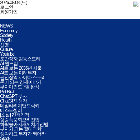
2026.08.08 (토)
로그인
회원가입
데일리리치앤드럭키
전체메뉴
NEWS
열기/
Economy
닫기
Society
Health
선행
Culture
Youtube
조만장자 감동스토리
AI 월드컵
AI로 보는 2035년 서울
AI로 보는 미래부자
권선징악 사이다 스토리
돈이 되는 경제이야기
부자마인드 7일 완성
Pet Rich
ChatGPT 부자
ChatGPT 생각
데일리리치앤드럭키
베스트셀러
[소설] 견생기적
상승폭풍회오리전법
하락송아지새끼치기전법
부자가 되는 절대과학
생각하고 부자가 되어라
Stock