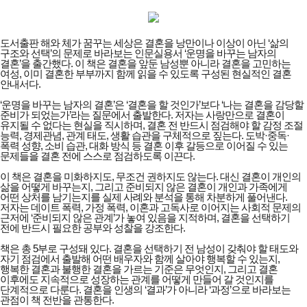
도서출판 해와 체가 꿈꾸는 세상은 결혼을 낭만이나 이상이 아닌 ‘삶의
구조와 선택’의 문제로 바라보는 인문실용서 ‘운명을 바꾸는 남자의
결혼’을 출간했다. 이 책은 결혼을 앞둔 남성뿐 아니라 결혼을 고민하는
여성, 이미 결혼한 부부까지 함께 읽을 수 있도록 구성된 현실적인 결혼
안내서다.
‘운명을 바꾸는 남자의 결혼’은 ‘결혼을 할 것인가’보다 ‘나는 결혼을 감당할
준비가 되었는가’라는 질문에서 출발한다. 저자는 사랑만으로 결혼이
유지될 수 없다는 현실을 직시하며, 결혼 전 반드시 점검해야 할 감정 조절
능력, 경제관념, 관계 태도, 생활 습관을 구체적으로 짚는다. 도박·중독·
폭력 성향, 소비 습관, 대화 방식 등 결혼 이후 갈등으로 이어질 수 있는
문제들을 결혼 전에 스스로 점검하도록 이끈다.
이 책은 결혼을 미화하지도, 무조건 권하지도 않는다. 대신 결혼이 개인의
삶을 어떻게 바꾸는지, 그리고 준비되지 않은 결혼이 개인과 가족에게
어떤 상처를 남기는지를 실제 사례와 분석을 통해 차분하게 풀어낸다.
저자는 데이트 폭력, 가정 폭력, 이혼과 고독사로 이어지는 사회적 문제의
근저에 ‘준비되지 않은 관계’가 놓여 있음을 지적하며, 결혼을 선택하기
전에 반드시 필요한 공부와 성찰을 강조한다.
책은 총 5부로 구성돼 있다. 결혼을 선택하기 전 남성이 갖춰야 할 태도와
자기 점검에서 출발해 어떤 배우자와 함께 살아야 행복할 수 있는지,
행복한 결혼과 불행한 결혼을 가르는 기준은 무엇인지, 그리고 결혼
이후에도 지속적으로 성장하는 관계를 어떻게 만들어 갈 것인지를
단계적으로 다룬다. 결혼을 인생의 ‘결과’가 아니라 ‘과정’으로 바라보는
관점이 책 전반을 관통한다.