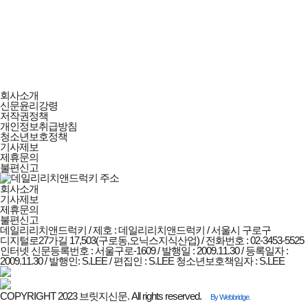
데일리리치앤드럭키
회사소개
회사소개
신문윤리강령
및
저작권정책
정책안내
개인정보취급방침
청소년보호정책
기사제보
제휴문의
불편신고
회사소개
기사제보
제휴문의
불편신고
데일리리치앤드럭키 / 제호 : 데일리리치앤드럭키 /
서울시 구로구
디지털로27가길 17,503(구로동,오닉스지식산업) / 전화번호 : 02-3453-5525
인터넷 신문등록번호 : 서울구로-1609 / 발행일 : 2009.11.30 / 등록일자 :
2009.11.30 / 발행인: S.LEE / 편집인 : S.LEE
청소년보호책임자 : S.LEE
COPYRIGHT 2023 브릿지신문. All rights reserved.
By Webbridge.