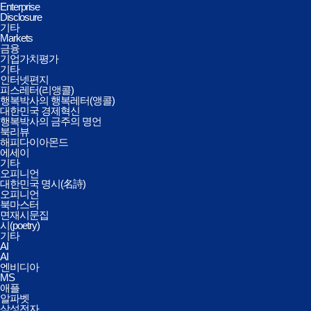
Enterprise
Disclosure
기타
Markets
금융
기업가치평가
기타
인터넷편지
피스레터(리앵콜)
행복박사의 행복레터(앵콜)
대한민국 경제혁신
행복박사의 금주의 명언
북리뷰
해피다이아몬드
에세이
기타
오피니언
대한민국 명시(名詩)
오피니언
북마스터
면재시문집
시(poetry)
기타
AI
AI
엔비디아
MS
애플
알파벳
삼성전자