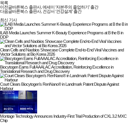
목록
이전글
바른북스 출판사, 에세이 ‘자본주의 졸업하기’ 출간
다음글
바른북스 출판사, 건강서 ‘건강설계’ 출간
최신 기사
ILAB Media Launches Summer K-Beauty Experience Programs at B the B in
DDP
Clean Cells and Naobios Showcase Complete End-to-End Viral Vaccines and
Vector Solutions at Bio Korea 2026
Biocytogen Earns Full AAALAC Accreditation, Reinforcing Excellence in
Translational Research and Drug Discovery
Court Clears Biocytogen’s RenNano® in Landmark Patent Dispute Against
Harbour
Montage Technology Announces Industry-First Trial Production of CXL 3.2 MXC
Chip