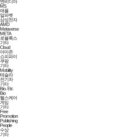
엔비디아
MS
애플
알파벳
삼성전자
AMD
Metaverse
META
로블록스
기타
Cloud
아마존
쇼피파이
쿠팡
기타
Mobility
테슬라
전기차
기타
Bio. Etc
Bio
헬스케어
게임
기타
Free
Promotion
Publishing
People
수상
기타