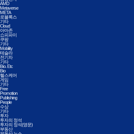
AMD
Metaverse
META
로블록스
기타
Cloud
아마존
쇼피파이
쿠팡
기타
Mobility
테슬라
전기차
기타
Bio. Etc
Bio
헬스케어
게임
기타
Free
Promotion
Publishing
People
수상
기타
투자
투자의 정석
투자의 정석(영문)
부동산
부동산 뉴스