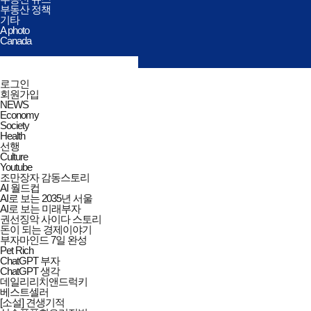
부동산 정책
기타
A photo
Canada
검색창
열기/
검색
닫기
전체메뉴
로그인
닫기
회원가입
NEWS
Economy
Society
Health
선행
Culture
Youtube
조만장자 감동스토리
AI 월드컵
AI로 보는 2035년 서울
AI로 보는 미래부자
권선징악 사이다 스토리
돈이 되는 경제이야기
부자마인드 7일 완성
Pet Rich
ChatGPT 부자
ChatGPT 생각
데일리리치앤드럭키
베스트셀러
[소설] 견생기적