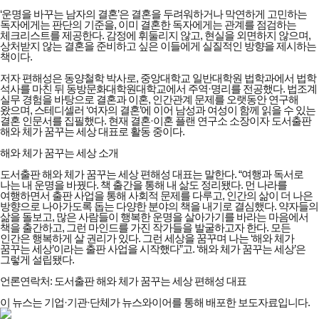
‘운명을 바꾸는 남자의 결혼’은 결혼을 두려워하거나 막연하게 고민하는
독자에게는 판단의 기준을, 이미 결혼한 독자에게는 관계를 점검하는
체크리스트를 제공한다. 감정에 휘둘리지 않고, 현실을 외면하지 않으며,
상처받지 않는 결혼을 준비하고 싶은 이들에게 실질적인 방향을 제시하는
책이다.
저자 편해성은 동양철학 박사로, 중앙대학교 일반대학원 법학과에서 법학
석사를 마친 뒤 동방문화대학원대학교에서 주역·명리를 전공했다. 법조계
실무 경험을 바탕으로 결혼과 이혼, 인간관계 문제를 오랫동안 연구해
왔으며, 스테디셀러 ‘여자의 결혼’에 이어 남성과 여성이 함께 읽을 수 있는
결혼 인문서를 집필했다. 현재 결혼·이혼 플랜 연구소 소장이자 도서출판
해와 체가 꿈꾸는 세상 대표로 활동 중이다.
해와 체가 꿈꾸는 세상 소개
도서출판 해와 체가 꿈꾸는 세상 편해성 대표는 말한다. “여행과 독서로
나는 내 운명을 바꿨다. 책 출간을 통해 내 삶도 정리됐다. 먼 나라를
여행하면서 출판 사업을 통해 사회적 문제를 다루고, 인간의 삶이 더 나은
방향으로 나아가도록 돕는 다양한 분야의 책을 내기로 결심했다. 약자들의
삶을 돌보고, 많은 사람들이 행복한 운명을 살아가기를 바라는 마음에서
책을 출간하고, 그런 마인드를 가진 작가들을 발굴하고자 한다. 모든
인간은 행복하게 살 권리가 있다. 그런 세상을 꿈꾸며 나는 ‘해와 체가
꿈꾸는 세상’이라는 출판 사업을 시작했다”고. ‘해와 체가 꿈꾸는 세상’은
그렇게 설립됐다.
언론연락처: 도서출판 해와 체가 꿈꾸는 세상 편해성 대표
이 뉴스는 기업·기관·단체가 뉴스와이어를 통해 배포한 보도자료입니다.