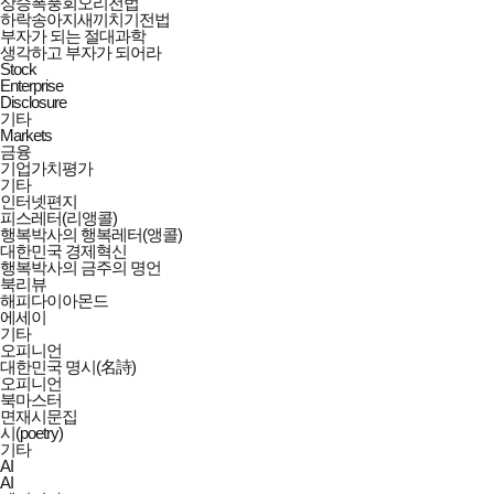
상승폭풍회오리전법
하락송아지새끼치기전법
부자가 되는 절대과학
생각하고 부자가 되어라
Stock
Enterprise
Disclosure
기타
Markets
금융
기업가치평가
기타
인터넷편지
피스레터(리앵콜)
행복박사의 행복레터(앵콜)
대한민국 경제혁신
행복박사의 금주의 명언
북리뷰
해피다이아몬드
에세이
기타
오피니언
대한민국 명시(名詩)
오피니언
북마스터
면재시문집
시(poetry)
기타
AI
AI