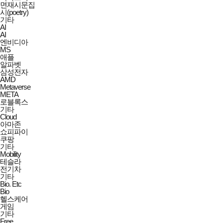
면재시문집
시(poetry)
기타
AI
AI
엔비디아
MS
애플
알파벳
삼성전자
AMD
Metaverse
META
로블록스
기타
Cloud
아마존
쇼피파이
쿠팡
기타
Mobility
테슬라
전기차
기타
Bio. Etc
Bio
헬스케어
게임
기타
Free