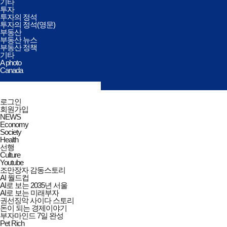
기타
투자
투자의 정석
투자의 정석(영문)
부동산
부동산 뉴스
부동산 정책
기타
A photo
Canada
검색창
열기/
검색
닫기
전체메뉴
로그인
닫기
회원가입
NEWS
Economy
Society
Health
선행
Culture
Youtube
조만장자 감동스토리
AI 월드컵
AI로 보는 2035년 서울
AI로 보는 미래부자
권선징악 사이다 스토리
돈이 되는 경제이야기
부자마인드 7일 완성
Pet Rich