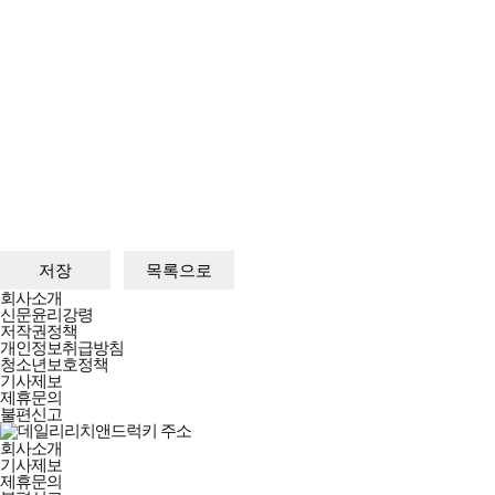
데일리리치앤드럭키
회사소개
회사소개
신문윤리강령
및
저작권정책
정책안내
개인정보취급방침
청소년보호정책
기사제보
제휴문의
불편신고
회사소개
기사제보
제휴문의