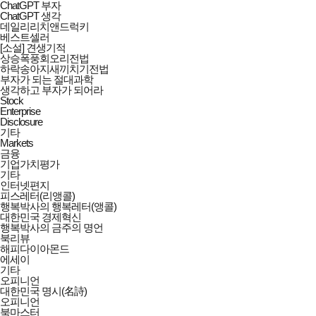
ChatGPT 부자
ChatGPT 생각
데일리리치앤드럭키
베스트셀러
[소설] 견생기적
상승폭풍회오리전법
하락송아지새끼치기전법
부자가 되는 절대과학
생각하고 부자가 되어라
Stock
Enterprise
Disclosure
기타
Markets
금융
기업가치평가
기타
인터넷편지
피스레터(리앵콜)
행복박사의 행복레터(앵콜)
대한민국 경제혁신
행복박사의 금주의 명언
북리뷰
해피다이아몬드
에세이
기타
오피니언
대한민국 명시(名詩)
오피니언
북마스터