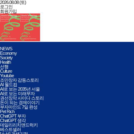
2026.08.08 (토)
로그인
회원가입
데일리리치앤드럭키
전체메뉴
NEWS
열기/
Economy
닫기
Society
Health
선행
Culture
Youtube
조만장자 감동스토리
AI 월드컵
AI로 보는 2035년 서울
AI로 보는 미래부자
권선징악 사이다 스토리
돈이 되는 경제이야기
부자마인드 7일 완성
Pet Rich
ChatGPT 부자
ChatGPT 생각
데일리리치앤드럭키
베스트셀러
[소설] 견생기적