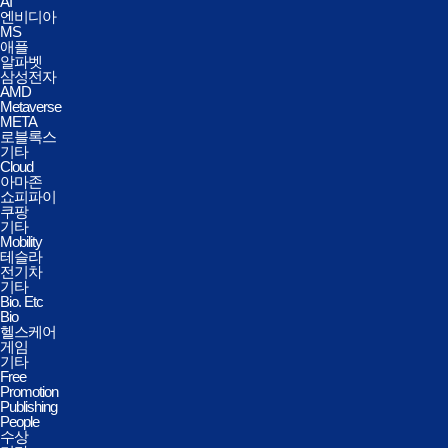
AI
엔비디아
MS
애플
알파벳
삼성전자
AMD
Metaverse
META
로블록스
기타
Cloud
아마존
쇼피파이
쿠팡
기타
Mobility
테슬라
전기차
기타
Bio. Etc
Bio
헬스케어
게임
기타
Free
Promotion
Publishing
People
수상