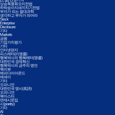
상승폭풍회오리전법
하락송아지새끼치기전법
부자가 되는 절대과학
생각하고 부자가 되어라
Stock
Enterprise
Disclosure
기타
Markets
금융
기업가치평가
기타
인터넷편지
피스레터(리앵콜)
행복박사의 행복레터(앵콜)
대한민국 경제혁신
행복박사의 금주의 명언
북리뷰
해피다이아몬드
에세이
기타
오피니언
대한민국 명시(名詩)
오피니언
북마스터
면재시문집
시(poetry)
기타
AI