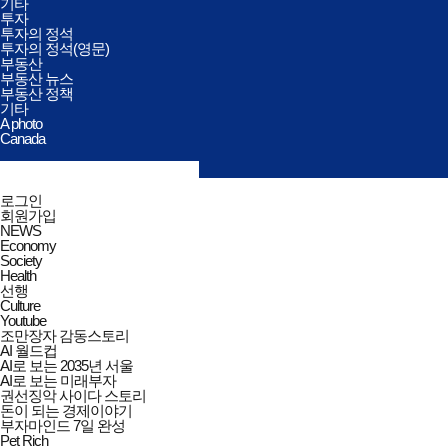
기타
투자
투자의 정석
투자의 정석(영문)
부동산
부동산 뉴스
부동산 정책
기타
A photo
Canada
검색창
열기/
검색
닫기
전체메뉴
로그인
닫기
회원가입
NEWS
Economy
Society
Health
선행
Culture
Youtube
조만장자 감동스토리
AI 월드컵
AI로 보는 2035년 서울
AI로 보는 미래부자
권선징악 사이다 스토리
돈이 되는 경제이야기
부자마인드 7일 완성
Pet Rich