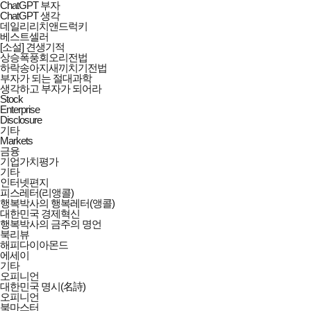
ChatGPT 부자
ChatGPT 생각
데일리리치앤드럭키
베스트셀러
[소설] 견생기적
상승폭풍회오리전법
하락송아지새끼치기전법
부자가 되는 절대과학
생각하고 부자가 되어라
Stock
Enterprise
Disclosure
기타
Markets
금융
기업가치평가
기타
인터넷편지
피스레터(리앵콜)
행복박사의 행복레터(앵콜)
대한민국 경제혁신
행복박사의 금주의 명언
북리뷰
해피다이아몬드
에세이
기타
오피니언
대한민국 명시(名詩)
오피니언
북마스터