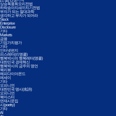
상승폭풍회오리전법
하락송아지새끼치기전법
부자가 되는 절대과학
생각하고 부자가 되어라
Stock
Enterprise
Disclosure
기타
Markets
금융
기업가치평가
기타
인터넷편지
피스레터(리앵콜)
행복박사의 행복레터(앵콜)
대한민국 경제혁신
행복박사의 금주의 명언
북리뷰
해피다이아몬드
에세이
기타
오피니언
대한민국 명시(名詩)
오피니언
북마스터
면재시문집
시(poetry)
기타
AI