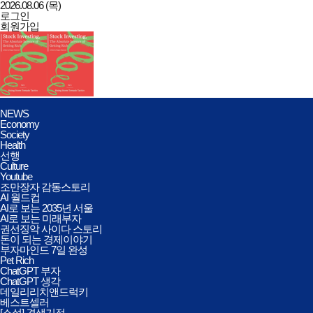
2026.08.06 (목)
로그인
회원가입
데일리리치앤드럭키
전체메뉴
NEWS
열기/
Economy
닫기
Society
Health
선행
Culture
Youtube
조만장자 감동스토리
AI 월드컵
AI로 보는 2035년 서울
AI로 보는 미래부자
권선징악 사이다 스토리
돈이 되는 경제이야기
부자마인드 7일 완성
Pet Rich
ChatGPT 부자
ChatGPT 생각
데일리리치앤드럭키
베스트셀러
[소설] 견생기적