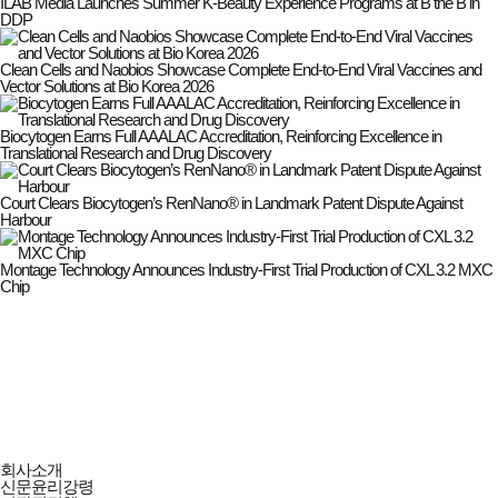
ILAB Media Launches Summer K-Beauty Experience Programs at B the B in
DDP
Clean Cells and Naobios Showcase Complete End-to-End Viral Vaccines and
Vector Solutions at Bio Korea 2026
Biocytogen Earns Full AAALAC Accreditation, Reinforcing Excellence in
Translational Research and Drug Discovery
Court Clears Biocytogen’s RenNano® in Landmark Patent Dispute Against
Harbour
Montage Technology Announces Industry-First Trial Production of CXL 3.2 MXC
Chip
데일리리치앤드럭키
회사소개
회사소개
신문윤리강령