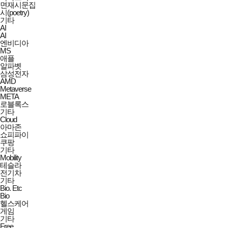
면재시문집
시(poetry)
기타
AI
AI
엔비디아
MS
애플
알파벳
삼성전자
AMD
Metaverse
META
로블록스
기타
Cloud
아마존
쇼피파이
쿠팡
기타
Mobility
테슬라
전기차
기타
Bio. Etc
Bio
헬스케어
게임
기타
Free