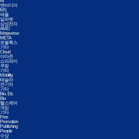
AI
엔비디아
MS
애플
알파벳
삼성전자
AMD
Metaverse
META
로블록스
기타
Cloud
아마존
쇼피파이
쿠팡
기타
Mobility
테슬라
전기차
기타
Bio. Etc
Bio
헬스케어
게임
기타
Free
Promotion
Publishing
People
수상