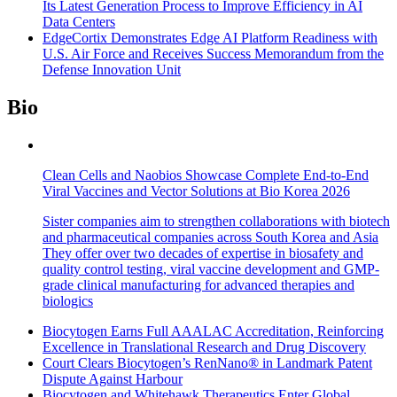
Its Latest Generation Process to Improve Efficiency in AI
Data Centers
EdgeCortix Demonstrates Edge AI Platform Readiness with
U.S. Air Force and Receives Success Memorandum from the
Defense Innovation Unit
Bio
Clean Cells and Naobios Showcase Complete End-to-End
Viral Vaccines and Vector Solutions at Bio Korea 2026
Sister companies aim to strengthen collaborations with biotech
and pharmaceutical companies across South Korea and Asia
They offer over two decades of expertise in biosafety and
quality control testing, viral vaccine development and GMP-
grade clinical manufacturing for advanced therapies and
biologics
Biocytogen Earns Full AAALAC Accreditation, Reinforcing
Excellence in Translational Research and Drug Discovery
Court Clears Biocytogen’s RenNano® in Landmark Patent
Dispute Against Harbour
Biocytogen and Whitehawk Therapeutics Enter Global