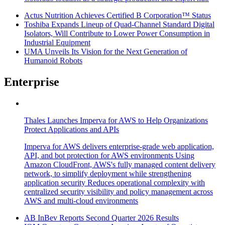
Actus Nutrition Achieves Certified B Corporation™ Status
Toshiba Expands Lineup of Quad-Channel Standard Digital
Isolators, Will Contribute to Lower Power Consumption in
Industrial Equipment
UMA Unveils Its Vision for the Next Generation of
Humanoid Robots
Enterprise
Thales Launches Imperva for AWS to Help Organizations
Protect Applications and APIs
Imperva for AWS delivers enterprise-grade web application,
API, and bot protection for AWS environments Using
Amazon CloudFront, AWS's fully managed content delivery
network, to simplify deployment while strengthening
application security Reduces operational complexity with
centralized security visibility and policy management across
AWS and multi-cloud environments
AB InBev Reports Second Quarter 2026 Results