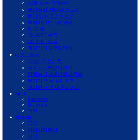
AI로 보는 미래부자
권선징악 사이다 스토리
돈이 되는 경제이야기
부자마인드 7일 완성
Pet Rich
ChatGPT 부자
ChatGPT 생각
데일리리치앤드럭키
베스트셀러
[소설] 견생기적
상승폭풍회오리전법
하락송아지새끼치기전법
부자가 되는 절대과학
생각하고 부자가 되어라
Stock
Enterprise
Disclosure
기타
Markets
금융
기업가치평가
기타