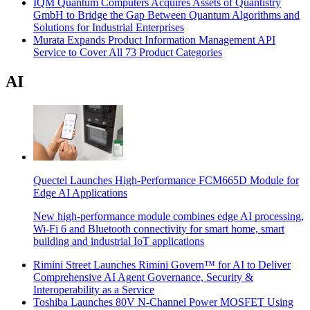
IQM Quantum Computers Acquires Assets of Quantistry
GmbH to Bridge the Gap Between Quantum Algorithms and
Solutions for Industrial Enterprises
Murata Expands Product Information Management API
Service to Cover All 73 Product Categories
AI
Quectel Launches High-Performance FCM665D Module for
Edge AI Applications
New high-performance module combines edge AI processing,
Wi-Fi 6 and Bluetooth connectivity for smart home, smart
building and industrial IoT applications
Rimini Street Launches Rimini Govern™ for AI to Deliver
Comprehensive AI Agent Governance, Security &
Interoperability as a Service
Toshiba Launches 80V N-Channel Power MOSFET Using