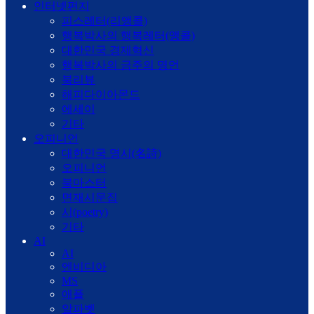
인터넷편지
피스레터(리앵콜)
행복박사의 행복레터(앵콜)
대한민국 경제혁신
행복박사의 금주의 명언
북리뷰
해피다이아몬드
에세이
기타
오피니언
대한민국 명시(名詩)
오피니언
북마스터
면재시문집
시(poetry)
기타
AI
AI
엔비디아
MS
애플
알파벳