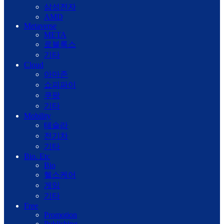
삼성전자
AMD
Metaverse
META
로블록스
기타
Cloud
아마존
쇼피파이
쿠팡
기타
Mobility
테슬라
전기차
기타
Bio. Etc
Bio
헬스케어
게임
기타
Free
Promotion
Publishing