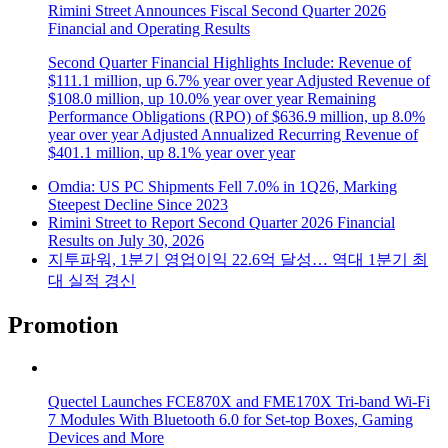
Rimini Street Announces Fiscal Second Quarter 2026
Financial and Operating Results
Second Quarter Financial Highlights Include: Revenue of
$111.1 million, up 6.7% year over year Adjusted Revenue of
$108.0 million, up 10.0% year over year Remaining
Performance Obligations (RPO) of $636.9 million, up 8.0%
year over year Adjusted Annualized Recurring Revenue of
$401.1 million, up 8.1% year over year
Omdia: US PC Shipments Fell 7.0% in 1Q26, Marking
Steepest Decline Since 2023
Rimini Street to Report Second Quarter 2026 Financial
Results on July 30, 2026
지투파워, 1분기 영업이익 22.6억 달성… 역대 1분기 최
대 실적 경신
Promotion
Quectel Launches FCE870X and FME170X Tri-band Wi-Fi
7 Modules With Bluetooth 6.0 for Set-top Boxes, Gaming
Devices and More