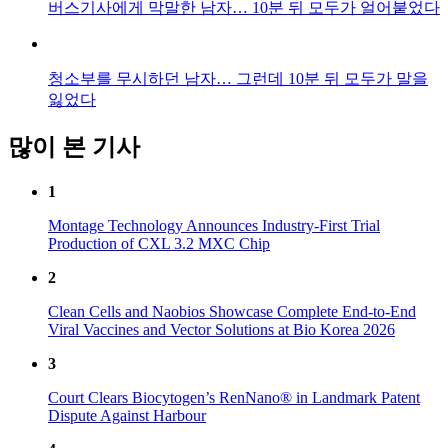
버스기사에게 막말한 남자… 10분 뒤 모두가 얼어붙었다
청소부를 무시하던 남자… 그런데 10분 뒤 모두가 말을
잃었다
많이 본 기사
1
Montage Technology Announces Industry-First Trial
Production of CXL 3.2 MXC Chip
2
Clean Cells and Naobios Showcase Complete End-to-End
Viral Vaccines and Vector Solutions at Bio Korea 2026
3
Court Clears Biocytogen’s RenNano® in Landmark Patent
Dispute Against Harbour