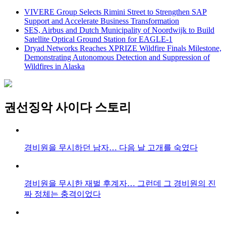
VIVERE Group Selects Rimini Street to Strengthen SAP
Support and Accelerate Business Transformation
SES, Airbus and Dutch Municipality of Noordwijk to Build
Satellite Optical Ground Station for EAGLE-1
Dryad Networks Reaches XPRIZE Wildfire Finals Milestone,
Demonstrating Autonomous Detection and Suppression of
Wildfires in Alaska
권선징악 사이다 스토리
경비원을 무시하던 남자… 다음 날 고개를 숙였다
경비원을 무시한 재벌 후계자… 그런데 그 경비원의 진
짜 정체는 충격이었다