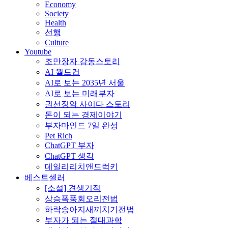
Economy
Society
Health
선행
Culture
Youtube
조만장자 감동스토리
AI 월드컵
AI로 보는 2035년 서울
AI로 보는 미래부자
권선징악 사이다 스토리
돈이 되는 경제이야기
부자마인드 7일 완성
Pet Rich
ChatGPT 부자
ChatGPT 생각
데일리리치앤드럭키
베스트셀러
[소설] 견생기적
상승폭풍회오리전법
하락송아지새끼치기전법
부자가 되는 절대과학