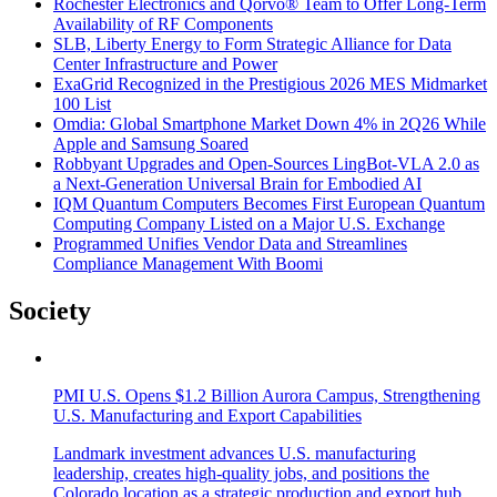
Rochester Electronics and Qorvo® Team to Offer Long-Term
Availability of RF Components
SLB, Liberty Energy to Form Strategic Alliance for Data
Center Infrastructure and Power
ExaGrid Recognized in the Prestigious 2026 MES Midmarket
100 List
Omdia: Global Smartphone Market Down 4% in 2Q26 While
Apple and Samsung Soared
Robbyant Upgrades and Open-Sources LingBot-VLA 2.0 as
a Next-Generation Universal Brain for Embodied AI
IQM Quantum Computers Becomes First European Quantum
Computing Company Listed on a Major U.S. Exchange
Programmed Unifies Vendor Data and Streamlines
Compliance Management With Boomi
Society
PMI U.S. Opens $1.2 Billion Aurora Campus, Strengthening
U.S. Manufacturing and Export Capabilities
Landmark investment advances U.S. manufacturing
leadership, creates high-quality jobs, and positions the
Colorado location as a strategic production and export hub