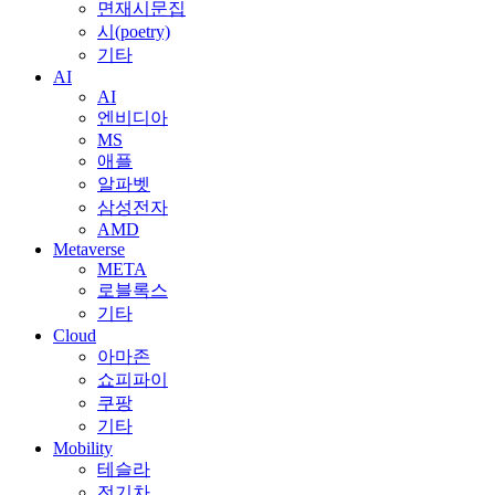
면재시문집
시(poetry)
기타
AI
AI
엔비디아
MS
애플
알파벳
삼성전자
AMD
Metaverse
META
로블록스
기타
Cloud
아마존
쇼피파이
쿠팡
기타
Mobility
테슬라
전기차