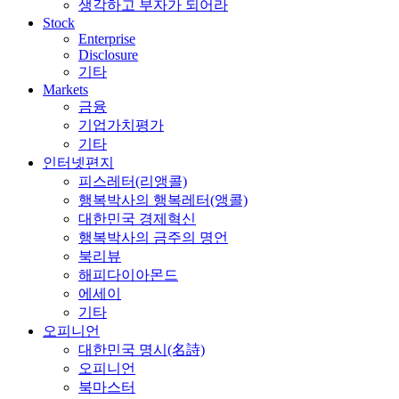
생각하고 부자가 되어라
Stock
Enterprise
Disclosure
기타
Markets
금융
기업가치평가
기타
인터넷편지
피스레터(리앵콜)
행복박사의 행복레터(앵콜)
대한민국 경제혁신
행복박사의 금주의 명언
북리뷰
해피다이아몬드
에세이
기타
오피니언
대한민국 명시(名詩)
오피니언
북마스터