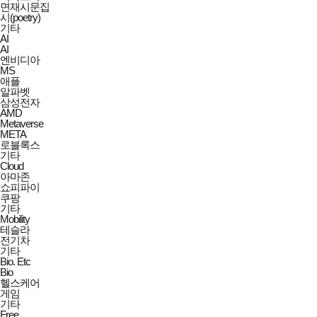
면재시문집
시(poetry)
기타
AI
AI
엔비디아
MS
애플
알파벳
삼성전자
AMD
Metaverse
META
로블록스
기타
Cloud
아마존
쇼피파이
쿠팡
기타
Mobility
테슬라
전기차
기타
Bio. Etc
Bio
헬스케어
게임
기타
Free