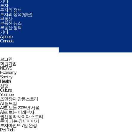
기타
투자
투자의 정석
투자의 정석(영문)
부동산
부동산 뉴스
부동산 정책
기타
A photo
Canada
검색창
열기/
검색
닫기
전체메뉴
로그인
닫기
회원가입
NEWS
Economy
Society
Health
선행
Culture
Youtube
조만장자 감동스토리
AI 월드컵
AI로 보는 2035년 서울
AI로 보는 미래부자
권선징악 사이다 스토리
돈이 되는 경제이야기
부자마인드 7일 완성
Pet Rich