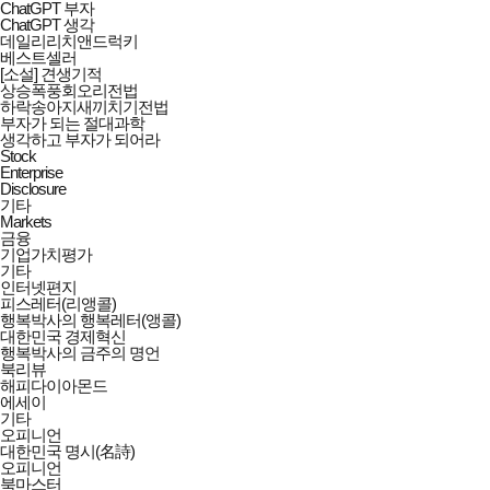
ChatGPT 부자
ChatGPT 생각
데일리리치앤드럭키
베스트셀러
[소설] 견생기적
상승폭풍회오리전법
하락송아지새끼치기전법
부자가 되는 절대과학
생각하고 부자가 되어라
Stock
Enterprise
Disclosure
기타
Markets
금융
기업가치평가
기타
인터넷편지
피스레터(리앵콜)
행복박사의 행복레터(앵콜)
대한민국 경제혁신
행복박사의 금주의 명언
북리뷰
해피다이아몬드
에세이
기타
오피니언
대한민국 명시(名詩)
오피니언
북마스터