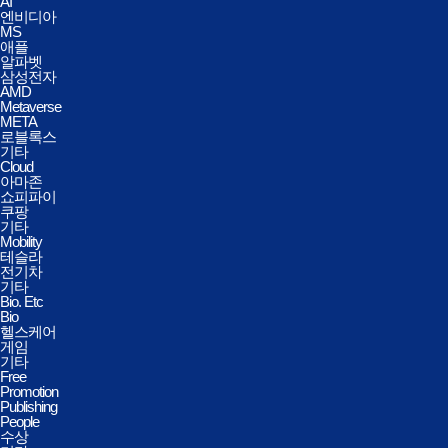
AI
엔비디아
MS
애플
알파벳
삼성전자
AMD
Metaverse
META
로블록스
기타
Cloud
아마존
쇼피파이
쿠팡
기타
Mobility
테슬라
전기차
기타
Bio. Etc
Bio
헬스케어
게임
기타
Free
Promotion
Publishing
People
수상