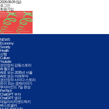
2026.08.09 (일)
로그인
회원가입
데일리리치앤드럭키
전체메뉴
NEWS
열기/
Economy
닫기
Society
Health
선행
Culture
Youtube
조만장자 감동스토리
AI 월드컵
AI로 보는 2035년 서울
AI로 보는 미래부자
권선징악 사이다 스토리
돈이 되는 경제이야기
부자마인드 7일 완성
Pet Rich
ChatGPT 부자
ChatGPT 생각
데일리리치앤드럭키
베스트셀러
[소설] 견생기적