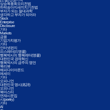
상승폭풍회오리전법
하락송아지새끼치기전법
부자가 되는 절대과학
생각하고 부자가 되어라
Stock
Enterprise
Disclosure
기타
Markets
금융
기업가치평가
기타
인터넷편지
피스레터(리앵콜)
행복박사의 행복레터(앵콜)
대한민국 경제혁신
행복박사의 금주의 명언
북리뷰
해피다이아몬드
에세이
기타
오피니언
대한민국 명시(名詩)
오피니언
북마스터
면재시문집
시(poetry)
기타
AI