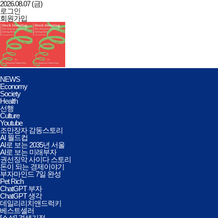
2026.08.07 (금)
로그인
회원가입
데일리리치앤드럭키
전체메뉴
NEWS
열기/
Economy
닫기
Society
Health
선행
Culture
Youtube
조만장자 감동스토리
AI 월드컵
AI로 보는 2035년 서울
AI로 보는 미래부자
권선징악 사이다 스토리
돈이 되는 경제이야기
부자마인드 7일 완성
Pet Rich
ChatGPT 부자
ChatGPT 생각
데일리리치앤드럭키
베스트셀러
[소설] 견생기적