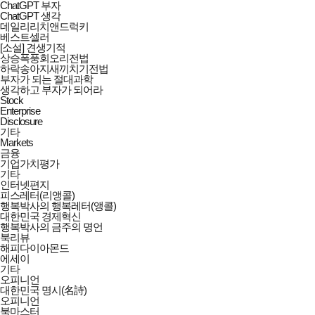
ChatGPT 부자
ChatGPT 생각
데일리리치앤드럭키
베스트셀러
[소설] 견생기적
상승폭풍회오리전법
하락송아지새끼치기전법
부자가 되는 절대과학
생각하고 부자가 되어라
Stock
Enterprise
Disclosure
기타
Markets
금융
기업가치평가
기타
인터넷편지
피스레터(리앵콜)
행복박사의 행복레터(앵콜)
대한민국 경제혁신
행복박사의 금주의 명언
북리뷰
해피다이아몬드
에세이
기타
오피니언
대한민국 명시(名詩)
오피니언
북마스터