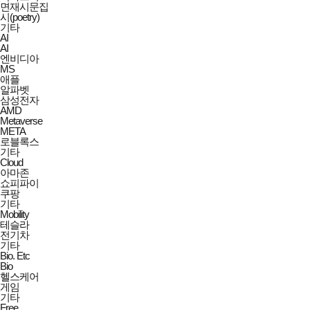
면재시문집
시(poetry)
기타
AI
AI
엔비디아
MS
애플
알파벳
삼성전자
AMD
Metaverse
META
로블록스
기타
Cloud
아마존
쇼피파이
쿠팡
기타
Mobility
테슬라
전기차
기타
Bio. Etc
Bio
헬스케어
게임
기타
Free