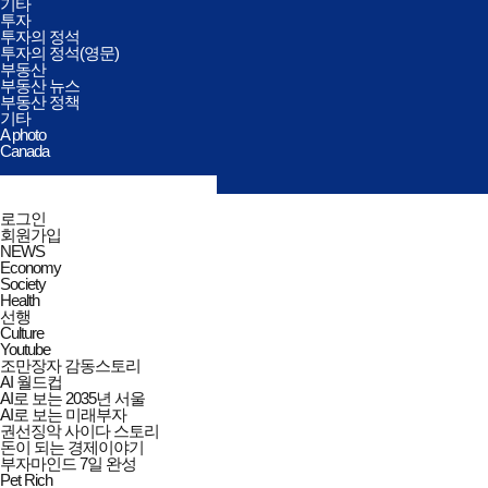
기타
투자
투자의 정석
투자의 정석(영문)
부동산
부동산 뉴스
부동산 정책
기타
A photo
Canada
검색창
열기/
검색
닫기
전체메뉴
로그인
닫기
회원가입
NEWS
Economy
Society
Health
선행
Culture
Youtube
조만장자 감동스토리
AI 월드컵
AI로 보는 2035년 서울
AI로 보는 미래부자
권선징악 사이다 스토리
돈이 되는 경제이야기
부자마인드 7일 완성
Pet Rich