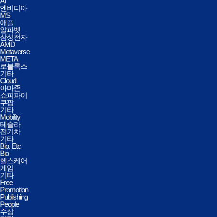
AI
엔비디아
MS
애플
알파벳
삼성전자
AMD
Metaverse
META
로블록스
기타
Cloud
아마존
쇼피파이
쿠팡
기타
Mobility
테슬라
전기차
기타
Bio. Etc
Bio
헬스케어
게임
기타
Free
Promotion
Publishing
People
수상