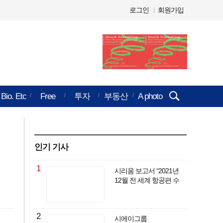
로그인
회원가입
검색창
Bio. Etc
Free
투자
부동산
A photo
열기/
닫기
인기 기사
1
시리움 보고서 “2021년
12월 전 세계 항공편 수
연간 최고 기록... 취소
항공편 수도 10년 내
최대”
2
시에이그룹