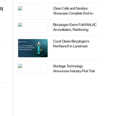
Programs at B the B in DDP
Clean Cells and Naobios
의
Showcase Complete End-to-
End Viral Vaccines and Vector
Solutions at Bio Korea 2026
Biocytogen Earns Full AAALAC
Accreditation, Reinforcing
Excellence in Translational
Research and Drug Discovery
Court Clears Biocytogen’s
RenNano® in Landmark
Patent Dispute Against Harbour
Montage Technology
Announces Industry-First Trial
Production of CXL 3.2 MXC
Chip