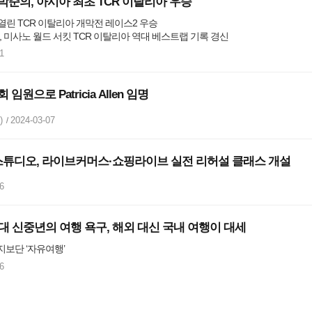
준의, 아시아 최초 TCR 이탈리아 우승
열린 TCR 이탈리아 개막전 레이스2 우승

, 미사노 월드 서킷 TCR 이탈리아 역대 베스트랩 기록 경신
1
원으로 Patricia Allen 임명
)
2024-03-07
튜디오, 라이브커머스·쇼핑라이브 실전 리허설 클래스 개설
6
대 신중년의 여행 욕구, 해외 대신 국내 여행이 대세
지보단 ‘자유여행’
6