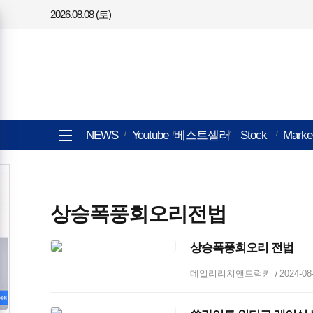
2026.08.08 (토)
메뉴
전체메뉴
NEWS
Youtube
베스트셀러
Stock
Marke
열기/
닫기
상승폭풍회오리전법
상승폭풍회오리 전법
데일리리치앤드럭키
2024-08