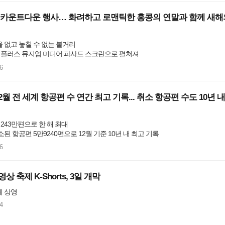
 카운트다운 행사… 화려하고 로맨틱한 홍콩의 연말과 함께 새해
 없고 놓칠 수 없는 볼거리

 엠플러스 뮤지엄 미디어 파사드 스크린으로 펼쳐져

복 많이 받으세요-부자되세요!’의 의미)
6
2월 전 세계 항공편 수 연간 최고 기록... 취소 항공편 수도 10년 내
 243만편으로 한 해 최대

소된 항공편 5만9240편으로 12월 기준 10년 내 최고 기록 

500편 취소

6
국 4대 항공사의 취소 항공편 총 7040편

만50편으로 가장 많은 항공편 운항 

 2021년 가장 붐비는 공항으로 등극 

 축제 K-Shorts, 3일 개막
가운데 15위
체 상영
4