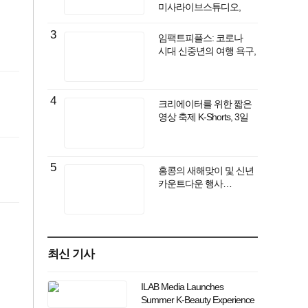
미사라이브스튜디오,
라이브커머스·
쇼핑라이브 실전 리허설
3
임팩트피플스: 코로나
클래스 개설
시대 신중년의 여행 욕구,
해외 대신 국내 여행이
대세
4
크리에이터를 위한 짧은
영상 축제 K-Shorts, 3일
개막
5
홍콩의 새해맞이 및 신년
카운트다운 행사…
화려하고 로맨틱한
홍콩의 연말과 함께
새해의 시작 알려
최신 기사
ILAB Media Launches
Summer K-Beauty Experience