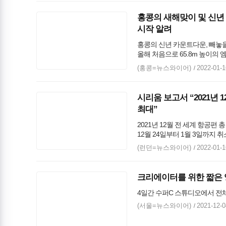
홍콩의 새해맞이 및 신년
시작 알려
홍콩의 신년 카운트다운, 빼놓을
올해 처음으로 65.8m 높이의
쿵 헤이 팟초이(광둥어로 ‘새해 
(홍콩=뉴스와이어)
2022-01-1
시리움 보고서 “2021년 1
최대”
2021년 12월 전 세계 항공편 총
12월 24일부터 1월 3일까지 취
1월 1일부터 3일까지 3일간 2만
(런던=뉴스와이어)
2022-01-1
12월 24일부터 1월 3일까지 미
아메리칸항공, 2021년 약 185
하츠필드잭슨 애틀랜타 국제공항이
크리에이터를 위한 짧은 영상
정시 운항률은 상위 20대 공항 
4일간 수퍼C 스튜디오에서 전
(서울=뉴스와이어)
2021-12-0